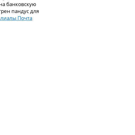
 на банковскую
трен пандус для
илиалы Почта