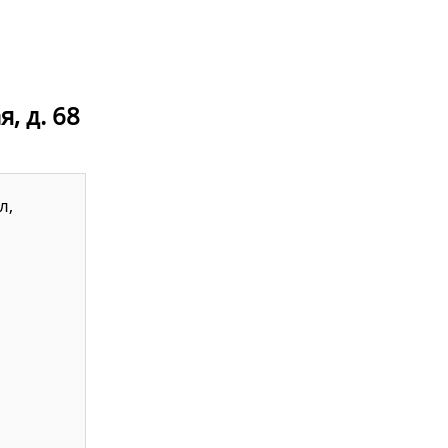
, д. 68
л,