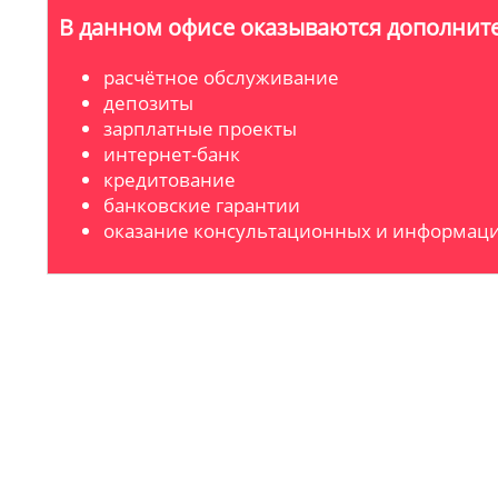
В данном офисе оказываются дополните
расчётное обслуживание
депозиты
зарплатные проекты
интернет-банк
кредитование
банковские гарантии
оказание консультационных и информаци