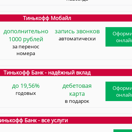
Тинькофф Мобайл
дополнительно
запись звонков
Оформи
1000 рублей
автоматически
онлай
за перенос
номера
Тинькофф Банк - надёжный вклад
до 19,56%
дебетовая
Оформи
годовых
карта
онлай
в подарок
инькофф Банк - все услуги