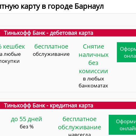
итную карту в городе Барнаул
Тинькофф Банк - дебетовая карта
% кешбек
бесплатное
Снятие
Офор
за любые
обслуживание
наличных
онл
покупки
без
комиссии
в любых
банкоматах
Тинькофф Банк - кредитная карта
до 55 дней
бесплатное
Оформи
без %
обслуживание
онлай
навсегда