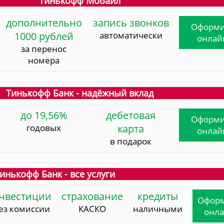
Тинькофф Мобайл
дополнительно
запись звонков
Оформи
1000 рублей
автоматически
онлай
за перенос
номера
Тинькофф Банк - надёжный вклад
до 19,56%
дебетовая
Оформи
годовых
карта
онлай
в подарок
инькофф Банк - все услуги
нвестиции
страхование
кредиты
Офор
ез комиссии
КАСКО
наличными
онл