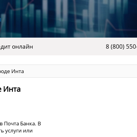
дит онлайн
8 (800) 550
роде Инта
е Инта
в Почта Банка. В
ь услуги или