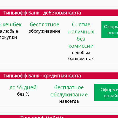
Тинькофф Банк - дебетовая карта
% кешбек
бесплатное
Снятие
Офор
за любые
обслуживание
наличных
онл
покупки
без
комиссии
в любых
банкоматах
Тинькофф Банк - кредитная карта
до 55 дней
бесплатное
Оформи
без %
обслуживание
онлай
навсегда