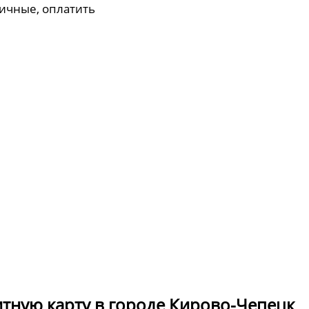
личные, оплатить
итную карту в городе Кирово-Чепецк