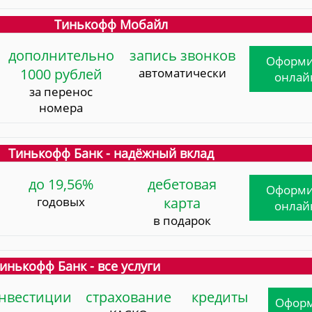
Тинькофф Мобайл
дополнительно
запись звонков
Оформи
1000 рублей
автоматически
онлай
за перенос
номера
Тинькофф Банк - надёжный вклад
до 19,56%
дебетовая
Оформи
годовых
карта
онлай
в подарок
инькофф Банк - все услуги
нвестиции
страхование
кредиты
Офор