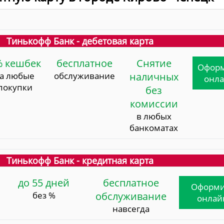
Тинькофф Банк - дебетовая карта
% кешбек
бесплатное
Снятие
Офор
за любые
обслуживание
наличных
онл
покупки
без
комиссии
в любых
банкоматах
Тинькофф Банк - кредитная карта
до 55 дней
бесплатное
Оформи
без %
обслуживание
онлай
навсегда