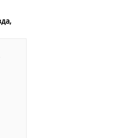
да,
.