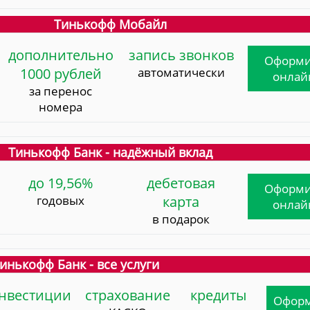
Тинькофф Мобайл
дополнительно
запись звонков
Оформи
1000 рублей
автоматически
онлай
за перенос
номера
Тинькофф Банк - надёжный вклад
до 19,56%
дебетовая
Оформи
годовых
карта
онлай
в подарок
инькофф Банк - все услуги
нвестиции
страхование
кредиты
Офор