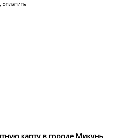
, оплатить
итную карту в городе Микунь