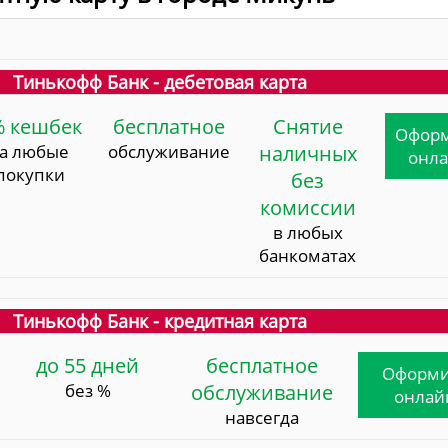
Тинькофф Банк - дебетовая карта
% кешбек
бесплатное
Снятие
Офор
за любые
обслуживание
наличных
онл
покупки
без
комиссии
в любых
банкоматах
Тинькофф Банк - кредитная карта
до 55 дней
бесплатное
Оформи
без %
обслуживание
онлай
навсегда