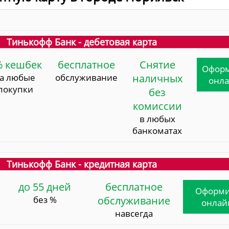
Тинькофф Банк - дебетовая карта
% кешбек
бесплатное
Снятие
Офор
за любые
обслуживание
наличных
онл
покупки
без
комиссии
в любых
банкоматах
Тинькофф Банк - кредитная карта
до 55 дней
бесплатное
Оформи
без %
обслуживание
онлай
навсегда