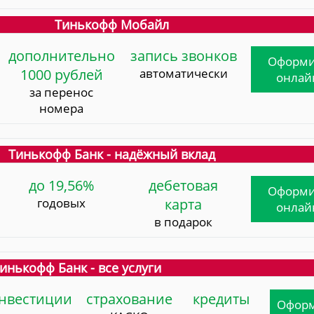
Тинькофф Мобайл
дополнительно
запись звонков
Оформи
1000 рублей
автоматически
онлай
за перенос
номера
Тинькофф Банк - надёжный вклад
до 19,56%
дебетовая
Оформи
годовых
карта
онлай
в подарок
инькофф Банк - все услуги
нвестиции
страхование
кредиты
Офор