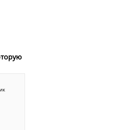
которую
ик