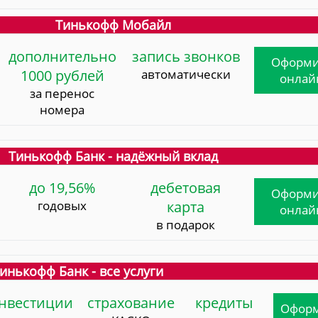
Тинькофф Мобайл
дополнительно
запись звонков
Оформи
1000 рублей
автоматически
онлай
за перенос
номера
Тинькофф Банк - надёжный вклад
до 19,56%
дебетовая
Оформи
годовых
карта
онлай
в подарок
инькофф Банк - все услуги
нвестиции
страхование
кредиты
Офор