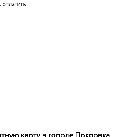
, оплатить
итную карту в городе Покровка