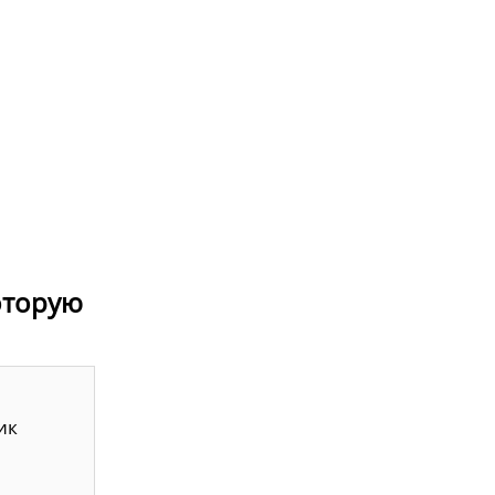
которую
ик