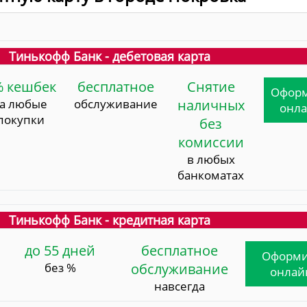
Тинькофф Банк - дебетовая карта
% кешбек
бесплатное
Снятие
Офор
за любые
обслуживание
наличных
онл
покупки
без
комиссии
в любых
банкоматах
Тинькофф Банк - кредитная карта
до 55 дней
бесплатное
Оформи
без %
обслуживание
онлай
навсегда