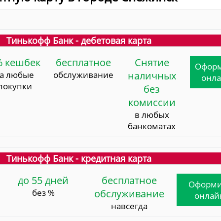
Тинькофф Банк - дебетовая карта
% кешбек
бесплатное
Снятие
Офор
за любые
обслуживание
наличных
онл
покупки
без
комиссии
в любых
банкоматах
Тинькофф Банк - кредитная карта
до 55 дней
бесплатное
Оформи
без %
обслуживание
онлай
навсегда