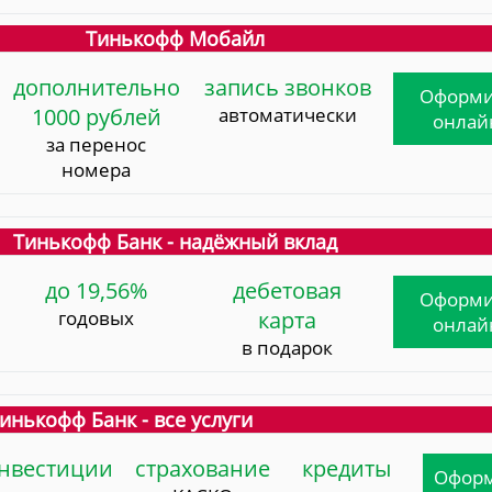
Тинькофф Мобайл
дополнительно
запись звонков
Оформи
1000 рублей
автоматически
онлай
за перенос
номера
Тинькофф Банк - надёжный вклад
до 19,56%
дебетовая
Оформи
годовых
карта
онлай
в подарок
инькофф Банк - все услуги
нвестиции
страхование
кредиты
Офор