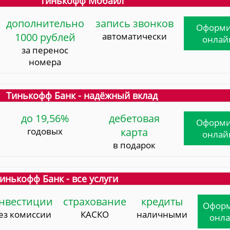
Тинькофф Мобайл
дополнительно
запись звонков
Оформи
1000 рублей
автоматически
онлай
за перенос
номера
Тинькофф Банк - надёжный вклад
до 19,56%
дебетовая
Оформи
годовых
карта
онлай
в подарок
инькофф Банк - все услуги
нвестиции
страхование
кредиты
Офор
ез комиссии
КАСКО
наличными
онл