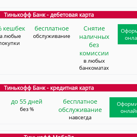
Тинькофф Банк - дебетовая карта
% кешбек
бесплатное
Снятие
Офор
за любые
обслуживание
наличных
онл
покупки
без
комиссии
в любых
банкоматах
Тинькофф Банк - кредитная карта
до 55 дней
бесплатное
Оформи
без %
обслуживание
онлай
навсегда