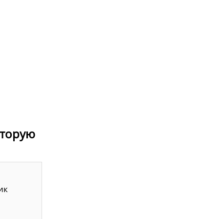
оторую
ик