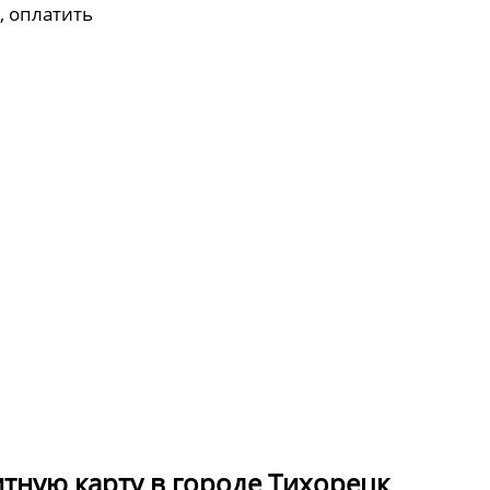
, оплатить
итную карту в городе Тихорецк