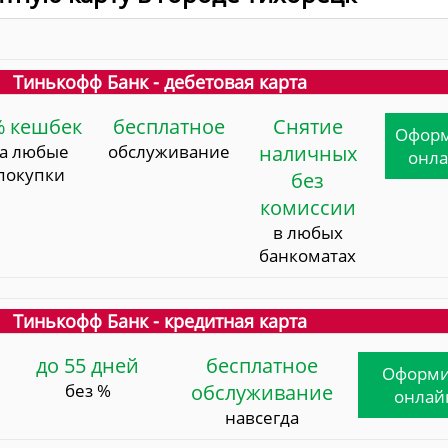
Тинькофф Банк - дебетовая карта
% кешбек
бесплатное
Снятие
Офор
за любые
обслуживание
наличных
онл
покупки
без
комиссии
в любых
банкоматах
Тинькофф Банк - кредитная карта
до 55 дней
бесплатное
Оформи
без %
обслуживание
онлай
навсегда