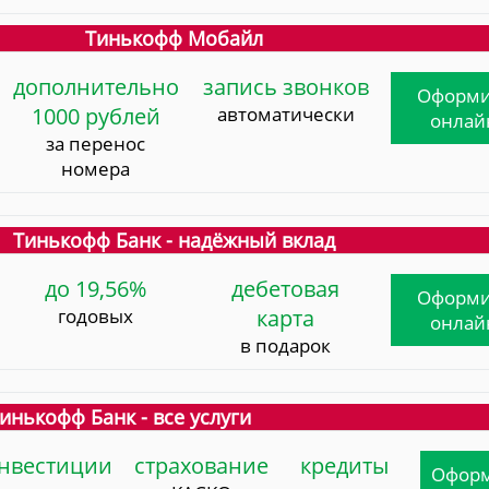
Тинькофф Мобайл
дополнительно
запись звонков
Оформи
1000 рублей
автоматически
онлай
за перенос
номера
Тинькофф Банк - надёжный вклад
до 19,56%
дебетовая
Оформи
годовых
карта
онлай
в подарок
инькофф Банк - все услуги
нвестиции
страхование
кредиты
Офор