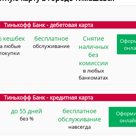
Тинькофф Банк - дебетовая карта
% кешбек
бесплатное
Снятие
Офор
за любые
обслуживание
наличных
онл
покупки
без
комиссии
в любых
банкоматах
Тинькофф Банк - кредитная карта
до 55 дней
бесплатное
Оформи
без %
обслуживание
онлай
навсегда