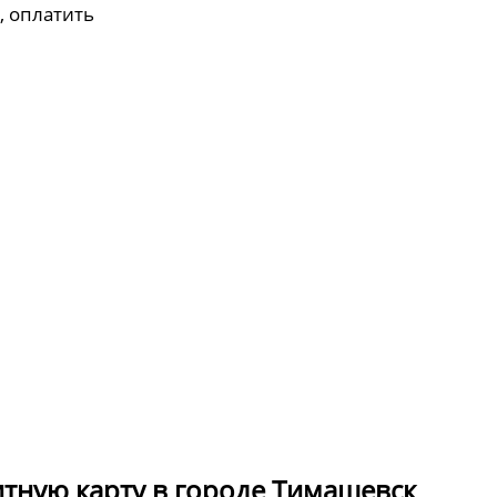
, оплатить
итную карту в городе Тимашевск