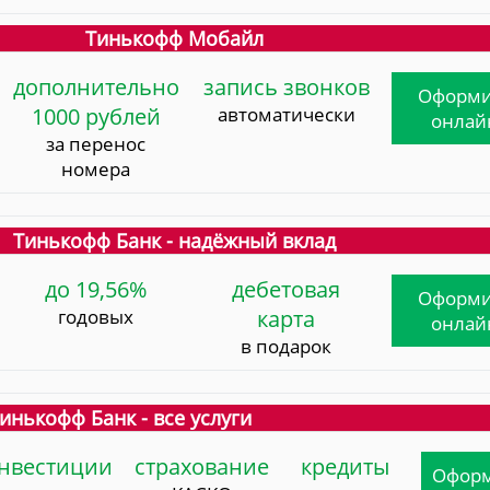
Тинькофф Мобайл
дополнительно
запись звонков
Оформи
1000 рублей
автоматически
онлай
за перенос
номера
Тинькофф Банк - надёжный вклад
до 19,56%
дебетовая
Оформи
годовых
карта
онлай
в подарок
инькофф Банк - все услуги
нвестиции
страхование
кредиты
Офор