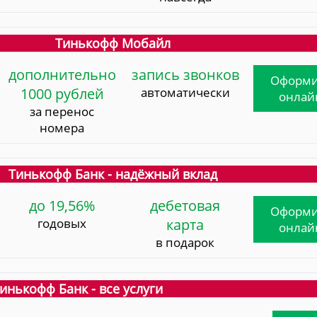
Тинькофф Мобайл
дополнительно
запись звонков
Оформи
1000 рублей
автоматически
онлай
за перенос
номера
Тинькофф Банк - надёжный вклад
до 19,56%
дебетовая
Оформи
годовых
карта
онлай
в подарок
инькофф Банк - все услуги