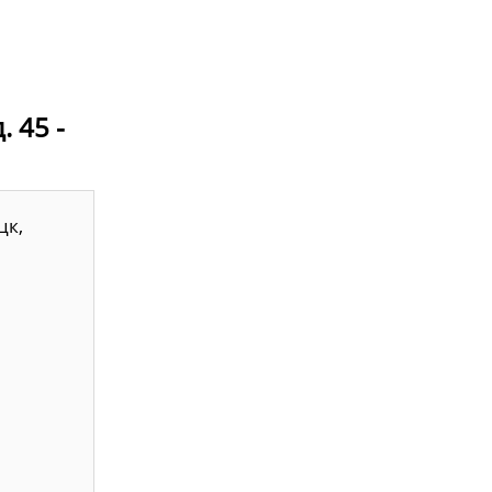
. 45 -
цк,