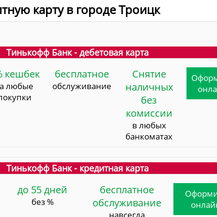
итную карту в городе Троицк
Тинькофф Банк - дебетовая карта
% кешбек
бесплатное
Снятие
Офор
за любые
обслуживание
наличных
онл
покупки
без
комиссии
в любых
банкоматах
Тинькофф Банк - кредитная карта
до 55 дней
бесплатное
Оформи
без %
обслуживание
онлай
навсегда