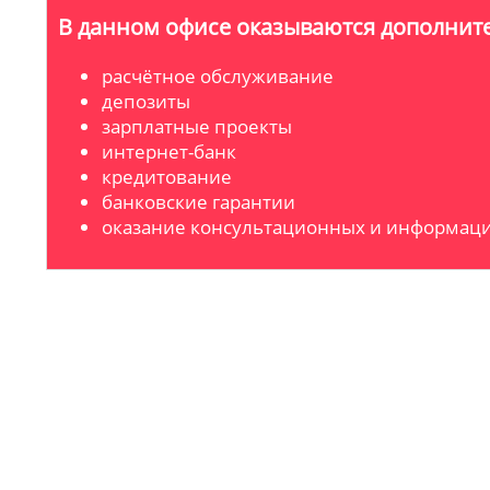
В данном офисе оказываются дополните
расчётное обслуживание
депозиты
зарплатные проекты
интернет-банк
кредитование
банковские гарантии
оказание консультационных и информаци