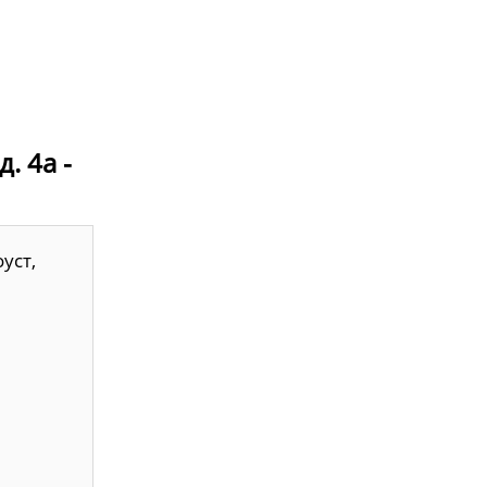
. 4а -
уст,