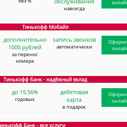
без %
обслуживание
онлай
навсегда
Тинькофф Мобайл
дополнительно
запись звонков
Оформи
1000 рублей
автоматически
онлай
за перенос
номера
Тинькофф Банк - надёжный вклад
до 19,56%
дебетовая
Оформи
годовых
карта
онлай
в подарок
инькофф Банк - все услуги