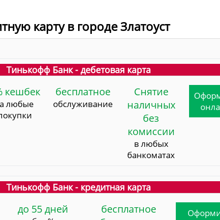
тную карту в городе Златоуст
Тинькофф Банк - дебетовая карта
% кешбек
бесплатное
Снятие
Офор
за любые
обслуживание
наличных
онл
покупки
без
комиссии
в любых
банкоматах
Тинькофф Банк - кредитная карта
до 55 дней
бесплатное
Оформи