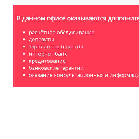
В данном офисе оказываются дополните
расчётное обслуживание
депозиты
зарплатные проекты
интернет-банк
кредитование
банковские гарантии
оказание консультационных и информаци