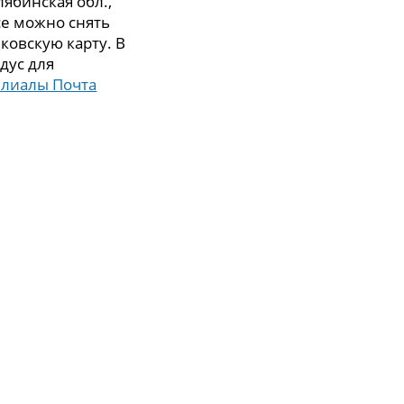
ябинская обл.,
исе можно снять
ковскую карту. В
дус для
илиалы Почта