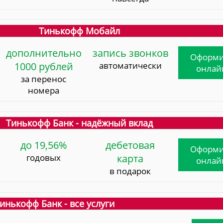
Тинькофф Мобайл
дополнительно
запись звонков
Оформи
1000 рублей
автоматически
онлай
за перенос
номера
Тинькофф Банк - надёжный вклад
до 19,56%
дебетовая
Оформи
годовых
карта
онлай
в подарок
инькофф Банк - все услуги