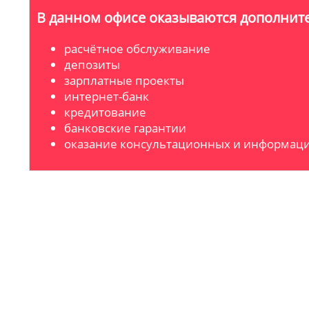
В данном офисе оказываются дополните
расчётное обслуживание
депозиты
зарплатные проекты
интернет-банк
кредитование
банковские гарантии
оказание консультационных и информаци