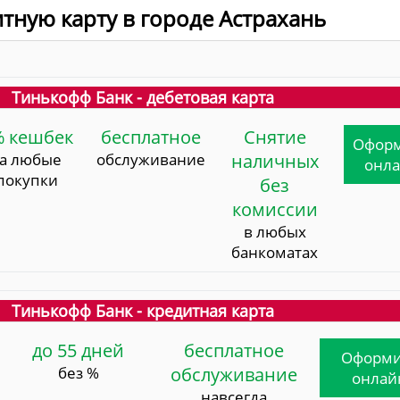
итную карту в городе Астрахань
Тинькофф Банк - дебетовая карта
% кешбек
бесплатное
Снятие
Офор
за любые
обслуживание
наличных
онл
покупки
без
комиссии
в любых
банкоматах
Тинькофф Банк - кредитная карта
до 55 дней
бесплатное
Оформи
без %
обслуживание
онлай
навсегда