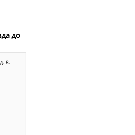
зда до
. 8.