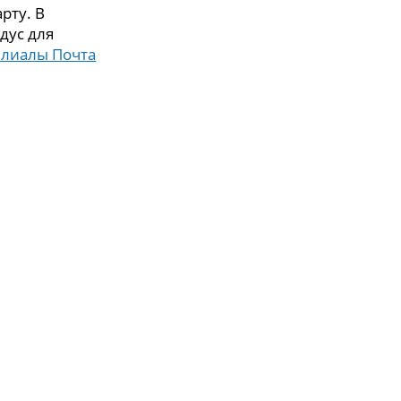
рту. В
дус для
илиалы Почта