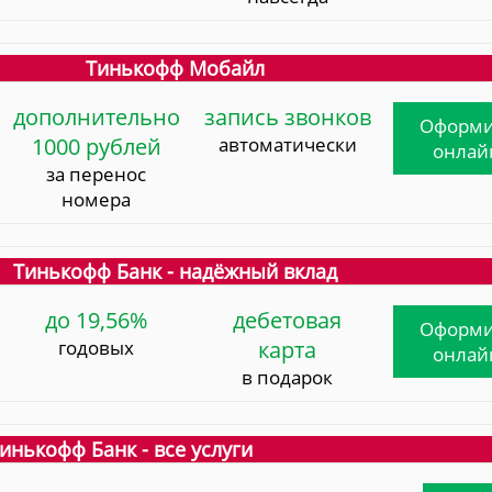
Тинькофф Мобайл
дополнительно
запись звонков
Оформи
1000 рублей
автоматически
онлай
за перенос
номера
Тинькофф Банк - надёжный вклад
до 19,56%
дебетовая
Оформи
годовых
карта
онлай
в подарок
инькофф Банк - все услуги