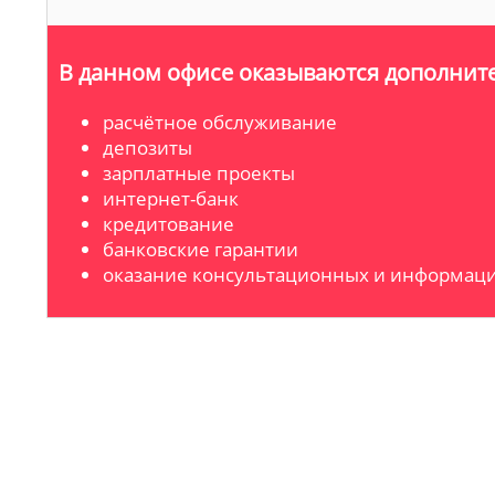
В данном офисе оказываются дополните
расчётное обслуживание
депозиты
зарплатные проекты
интернет-банк
кредитование
банковские гарантии
оказание консультационных и информаци