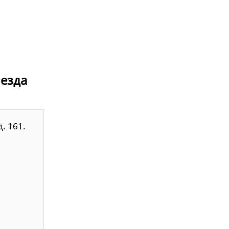
оезда
. 161.