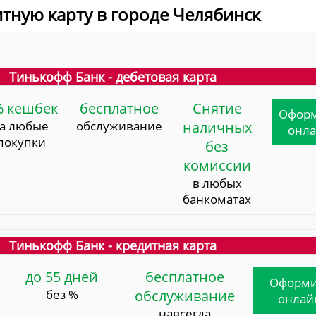
итную карту в городе Челябинск
Тинькофф Банк - дебетовая карта
% кешбек
бесплатное
Снятие
Офор
за любые
обслуживание
наличных
онл
покупки
без
комиссии
в любых
банкоматах
Тинькофф Банк - кредитная карта
до 55 дней
бесплатное
Оформи
без %
обслуживание
онлай
навсегда