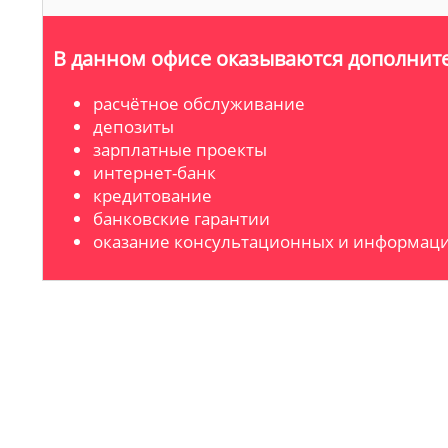
В данном офисе оказываются дополните
расчётное обслуживание
депозиты
зарплатные проекты
интернет-банк
кредитование
банковские гарантии
оказание консультационных и информаци