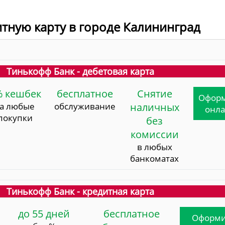
итную карту в городе Калининград
Тинькофф Банк - дебетовая карта
% кешбек
бесплатное
Снятие
Офор
за любые
обслуживание
наличных
онл
покупки
без
комиссии
в любых
банкоматах
Тинькофф Банк - кредитная карта
до 55 дней
бесплатное
Оформи