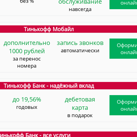
без %
обслуживание
онлай
навсегда
Тинькофф Мобайл
дополнительно
запись звонков
Оформи
1000 рублей
автоматически
онлай
за перенос
номера
Тинькофф Банк - надёжный вклад
до 19,56%
дебетовая
Оформи
годовых
карта
онлай
в подарок
инькофф Банк - все услуги