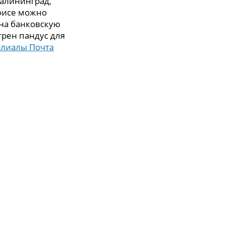
Калининград,
офисе можно
 на банковскую
трен пандус для
илиалы Почта