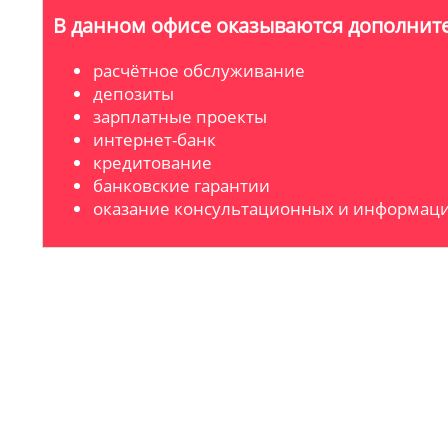
В данном офисе оказываются дополните
расчётное обслуживание
депозиты
зарплатные проекты
интернет-банк
кредитование
банковские гарантии
оказание консультационных и информаци