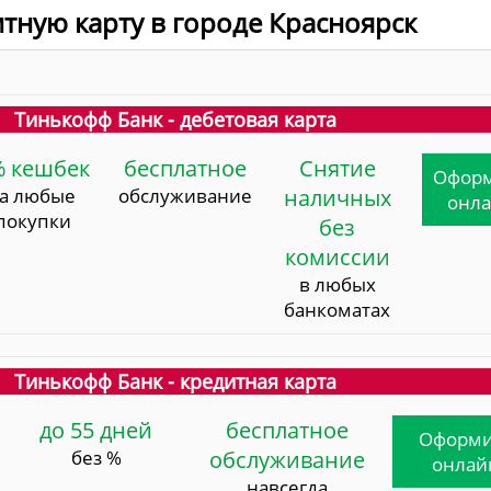
итную карту в городе Красноярск
Тинькофф Банк - дебетовая карта
% кешбек
бесплатное
Снятие
Офор
за любые
обслуживание
наличных
онл
покупки
без
комиссии
в любых
банкоматах
Тинькофф Банк - кредитная карта
до 55 дней
бесплатное
Оформи
без %
обслуживание
онлай
навсегда