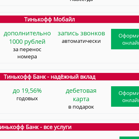
Тинькофф Мобайл
дополнительно
запись звонков
Оформи
1000 рублей
автоматически
онлай
за перенос
номера
Тинькофф Банк - надёжный вклад
до 19,56%
дебетовая
Оформи
годовых
карта
онлай
в подарок
инькофф Банк - все услуги