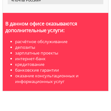
«Почты России»
В данном офисе оказываются
дополнительные услуги:
расчётное обслуживание
депозиты
зарплатные проекты
интернет-банк
кредитование
банковские гарантии
оказание консультационных и
информационных услуг