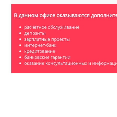
В данном офисе оказываются дополните
расчётное обслуживание
депозиты
зарплатные проекты
интернет-банк
кредитование
банковские гарантии
оказание консультационных и информаци