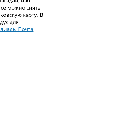
агадан, наб.
фисе можно снять
ковскую карту. В
дус для
илиалы Почта