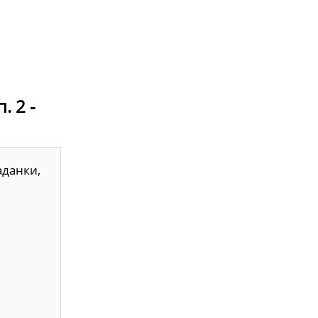
. 2 -
аданки,