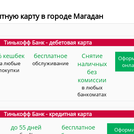
итную карту в городе Магадан
Тинькофф Банк - дебетовая карта
% кешбек
бесплатное
Снятие
Офор
за любые
обслуживание
наличных
онл
покупки
без
комиссии
в любых
банкоматах
Тинькофф Банк - кредитная карта
до 55 дней
бесплатное
Оформи