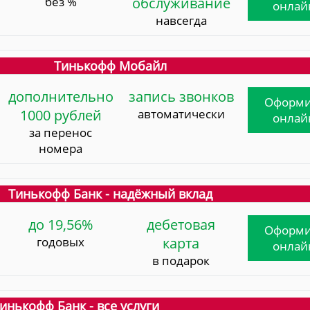
без %
обслуживание
онлай
навсегда
Тинькофф Мобайл
дополнительно
запись звонков
Оформи
1000 рублей
автоматически
онлай
за перенос
номера
Тинькофф Банк - надёжный вклад
до 19,56%
дебетовая
Оформи
годовых
карта
онлай
в подарок
инькофф Банк - все услуги