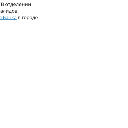
. В отделении
валидов.
а Банка
в городе