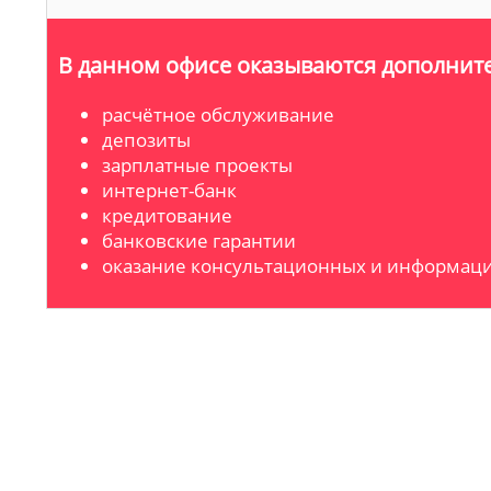
В данном офисе оказываются дополните
расчётное обслуживание
депозиты
зарплатные проекты
интернет-банк
кредитование
банковские гарантии
оказание консультационных и информаци