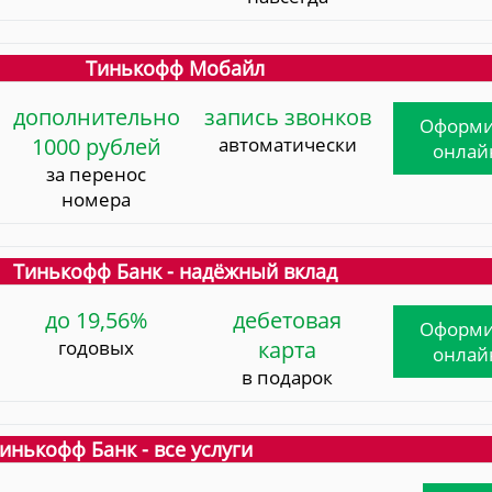
Тинькофф Мобайл
дополнительно
запись звонков
Оформи
1000 рублей
автоматически
онлай
за перенос
номера
Тинькофф Банк - надёжный вклад
до 19,56%
дебетовая
Оформи
годовых
карта
онлай
в подарок
инькофф Банк - все услуги