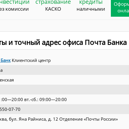
нвестиции
страхование
кредиты
Офор
ез комиссии
КАСКО
наличными
онл
ты и точный адрес офиса Почта Банка
 Банк
Клиентский центр
а
енская
1:00—20:00 вт.-сб.: 09:00—20:00
 550-07-70
сква, бул. Яна Райниса, д. 12 Отделение «Почты России»