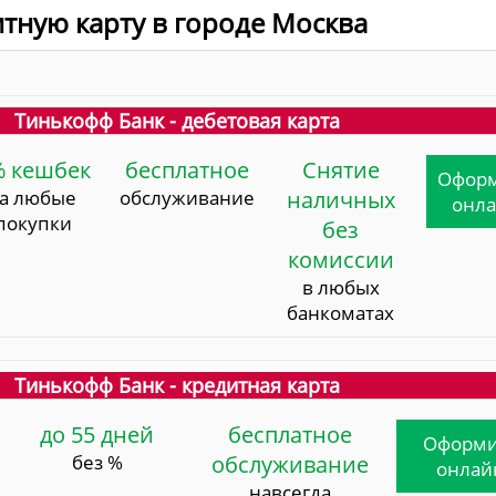
итную карту в городе Москва
Тинькофф Банк - дебетовая карта
% кешбек
бесплатное
Снятие
Офор
за любые
обслуживание
наличных
онл
покупки
без
комиссии
в любых
банкоматах
Тинькофф Банк - кредитная карта
до 55 дней
бесплатное
Оформи
без %
обслуживание
онлай
навсегда