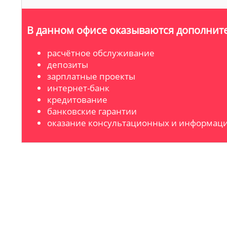
В данном офисе оказываются дополните
расчётное обслуживание
депозиты
зарплатные проекты
интернет-банк
кредитование
банковские гарантии
оказание консультационных и информаци