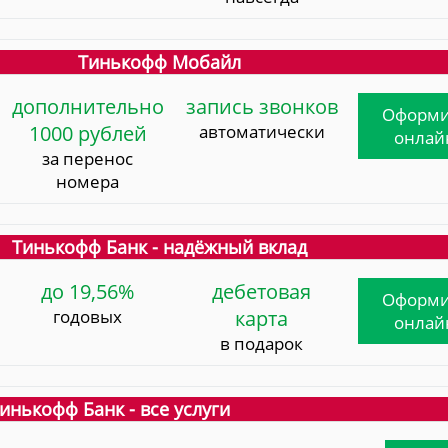
Тинькофф Мобайл
дополнительно
запись звонков
Оформи
1000 рублей
автоматически
онлай
за перенос
номера
Тинькофф Банк - надёжный вклад
до 19,56%
дебетовая
Оформи
годовых
карта
онлай
в подарок
инькофф Банк - все услуги