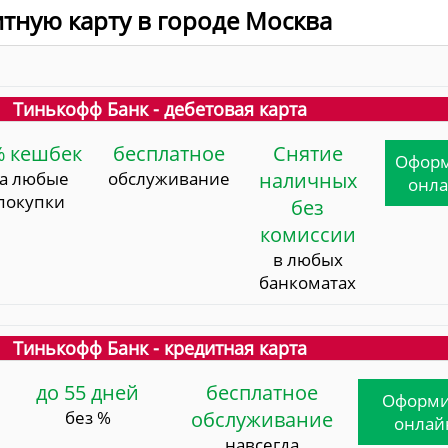
итную карту в городе Москва
Тинькофф Банк - дебетовая карта
% кешбек
бесплатное
Снятие
Офор
за любые
обслуживание
наличных
онл
покупки
без
комиссии
в любых
банкоматах
Тинькофф Банк - кредитная карта
до 55 дней
бесплатное
Оформи
без %
обслуживание
онлай
навсегда