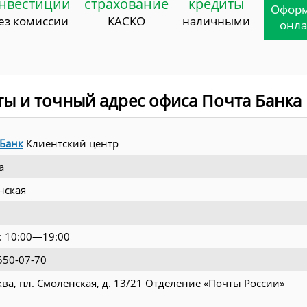
нвестиции
страхование
кредиты
Офор
ез комиссии
КАСКО
наличными
онл
ты и точный адрес офиса Почта Банка
 Банк
Клиентский центр
а
нская
.: 10:00—19:00
550-07-70
ква, пл. Смоленская, д. 13/21 Отделение «Почты России»