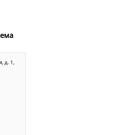
хема
 д. 1,