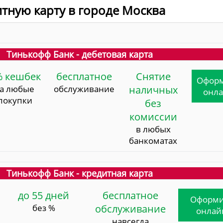
итную карту в городе Москва
Тинькофф Банк - дебетовая карта
% кешбек
бесплатное
Снятие
Офор
за любые
обслуживание
наличных
онл
покупки
без
комиссии
в любых
банкоматах
Тинькофф Банк - кредитная карта
до 55 дней
бесплатное
Оформи
без %
обслуживание
онлай
навсегда