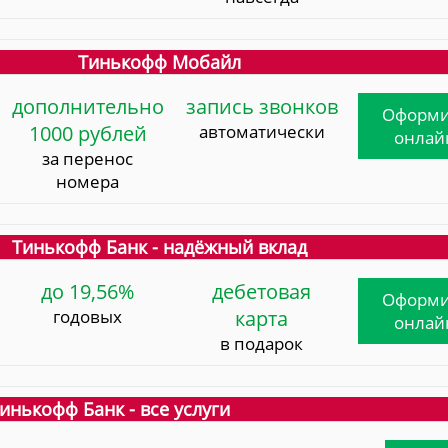
Тинькофф Мобайл
дополнительно
запись звонков
Оформи
1000 рублей
автоматически
онлай
за перенос
номера
Тинькофф Банк - надёжный вклад
до 19,56%
дебетовая
Оформи
годовых
карта
онлай
в подарок
инькофф Банк - все услуги