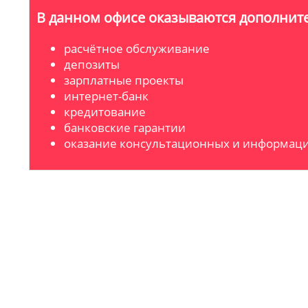
В данном офисе оказываются дополните
расчётное обслуживание
депозиты
зарплатные проекты
интернет-банк
кредитование
банковские гарантии
оказание консультационных и информаци