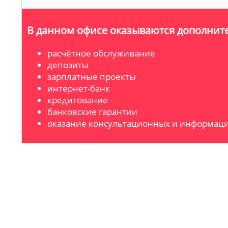
В данном офисе оказываются дополните
расчётное обслуживание
депозиты
зарплатные проекты
интернет-банк
кредитование
банковские гарантии
оказание консультационных и информаци