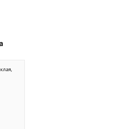
а
клая,