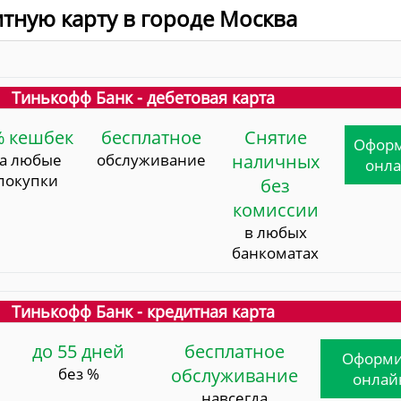
итную карту в городе Москва
Тинькофф Банк - дебетовая карта
% кешбек
бесплатное
Снятие
Офор
за любые
обслуживание
наличных
онл
покупки
без
комиссии
в любых
банкоматах
Тинькофф Банк - кредитная карта
до 55 дней
бесплатное
Оформи
без %
обслуживание
онлай
навсегда