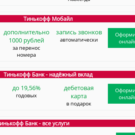
Тинькофф Мобайл
дополнительно
запись звонков
Оформи
1000 рублей
автоматически
онлай
за перенос
номера
Тинькофф Банк - надёжный вклад
до 19,56%
дебетовая
Оформи
годовых
карта
онлай
в подарок
инькофф Банк - все услуги