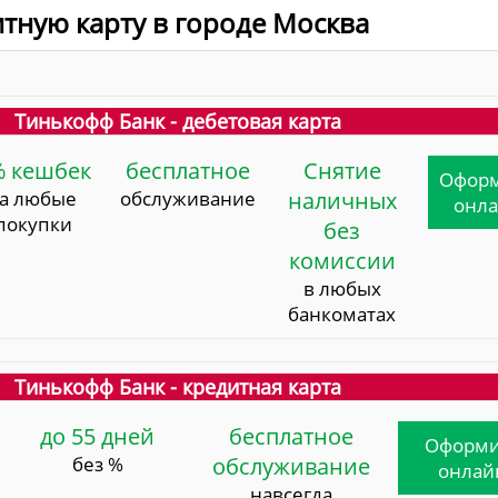
итную карту в городе Москва
Тинькофф Банк - дебетовая карта
% кешбек
бесплатное
Снятие
Офор
за любые
обслуживание
наличных
онл
покупки
без
комиссии
в любых
банкоматах
Тинькофф Банк - кредитная карта
до 55 дней
бесплатное
Оформи
без %
обслуживание
онлай
навсегда