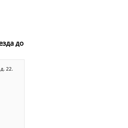
езда до
д. 22.