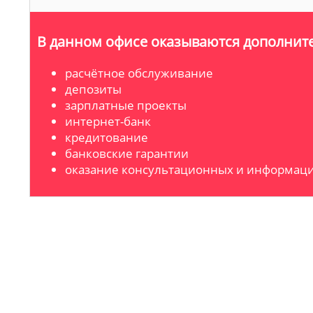
В данном офисе оказываются дополните
расчётное обслуживание
депозиты
зарплатные проекты
интернет-банк
кредитование
банковские гарантии
оказание консультационных и информаци