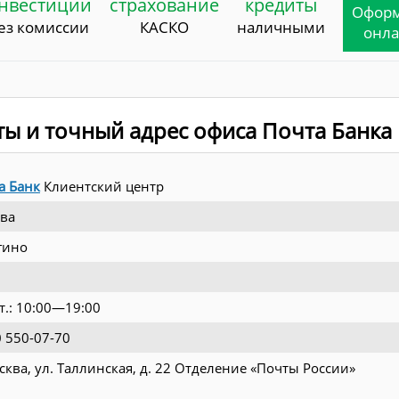
нвестиции
страхование
кредиты
Офор
ез комиссии
КАСКО
наличными
онл
ты и точный адрес офиса Почта Банка
а Банк
Клиентский центр
ва
гино
т.: 10:00—19:00
0 550-07-70
осква, ул. Таллинская, д. 22 Отделение «Почты России»