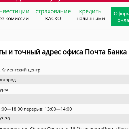
нвестиции
страхование
кредиты
Офор
ез комиссии
КАСКО
наличными
онл
ты и точный адрес офиса Почта Банка
к
Клиентский центр
овгород
туры
9:00—18:00 перерыв: 13:00—14:00
07-70
Новгород, ул. Юлиуса Фучика, д. 13 Отделение «Почты Росс