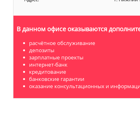
В данном офисе оказываются дополните
расчётное обслуживание
депозиты
зарплатные проекты
интернет-банк
кредитование
банковские гарантии
оказание консультационных и информаци