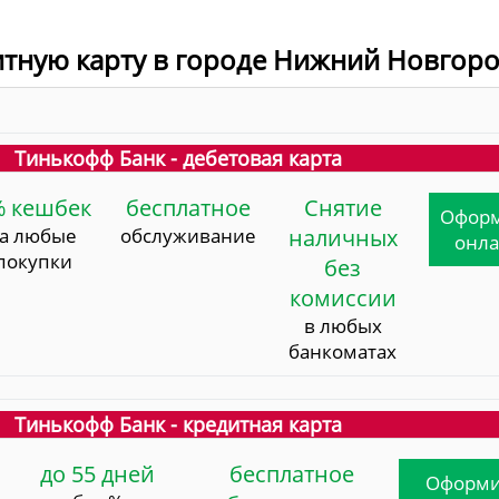
итную карту в городе Нижний Новгор
Тинькофф Банк - дебетовая карта
% кешбек
бесплатное
Снятие
Офор
за любые
обслуживание
наличных
онл
покупки
без
комиссии
в любых
банкоматах
Тинькофф Банк - кредитная карта
до 55 дней
бесплатное
Оформи