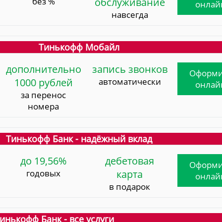
без %
обслуживание
онлай
навсегда
Тинькофф Мобайл
дополнительно
запись звонков
Оформи
1000 рублей
автоматически
онлай
за перенос
номера
Тинькофф Банк - надёжный вклад
до 19,56%
дебетовая
Оформи
годовых
карта
онлай
в подарок
инькофф Банк - все услуги