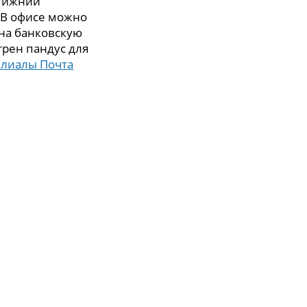
 Нижний
. В офисе можно
 на банковскую
трен пандус для
илиалы Почта