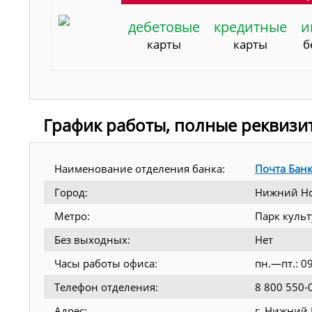
дебетовые
кредитные
и
карты
карты
б
График работы, полные реквизи
Наименование отделения банка:
Почта Бан
Город:
Нижний Н
Метро:
Парк куль
Без выходных:
Нет
Часы работы офиса:
пн.—пт.: 0
Телефон отделения:
8 800 550-
Адрес:
г. Нижний 