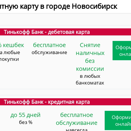
итную карту в городе Новосибирск
Тинькофф Банк - дебетовая карта
% кешбек
бесплатное
Снятие
Офор
за любые
обслуживание
наличных
онл
покупки
без
комиссии
в любых
банкоматах
Тинькофф Банк - кредитная карта
до 55 дней
бесплатное
Оформи
без %
обслуживание
онлай
навсегда