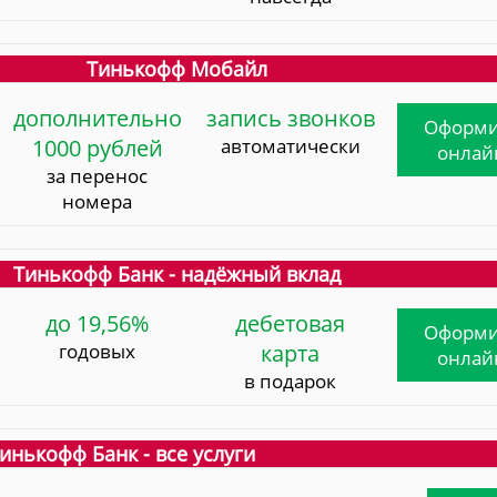
Тинькофф Мобайл
дополнительно
запись звонков
Оформи
1000 рублей
автоматически
онлай
за перенос
номера
Тинькофф Банк - надёжный вклад
до 19,56%
дебетовая
Оформи
годовых
карта
онлай
в подарок
инькофф Банк - все услуги