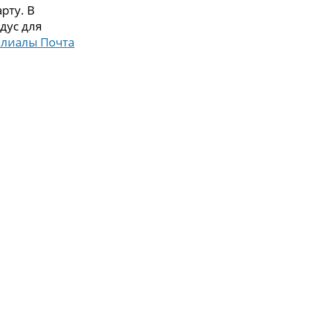
рту. В
дус для
илиалы Почта