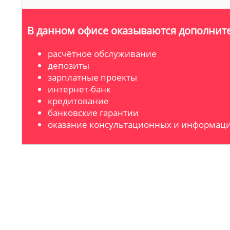
В данном офисе оказываются дополните
расчётное обслуживание
депозиты
зарплатные проекты
интернет-банк
кредитование
банковские гарантии
оказание консультационных и информаци