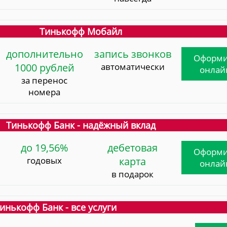
Тинькофф Мобайл
дополнительно
запись звонков
Оформи
1000 рублей
автоматически
онлай
за перенос
номера
Тинькофф Банк - надёжный вклад
до 19,56%
дебетовая
Оформи
годовых
карта
онлай
в подарок
инькофф Банк - все услуги