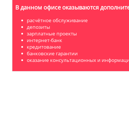
В данном офисе оказываются дополните
расчётное обслуживание
депозиты
зарплатные проекты
интернет-банк
кредитование
банковские гарантии
оказание консультационных и информаци