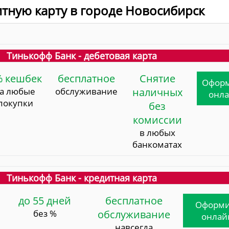
итную карту в городе Новосибирск
Тинькофф Банк - дебетовая карта
% кешбек
бесплатное
Снятие
Офор
за любые
обслуживание
наличных
онл
покупки
без
комиссии
в любых
банкоматах
Тинькофф Банк - кредитная карта
до 55 дней
бесплатное
Оформи
без %
обслуживание
онлай
навсегда