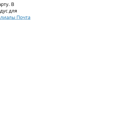
рту. В
дус для
илиалы Почта