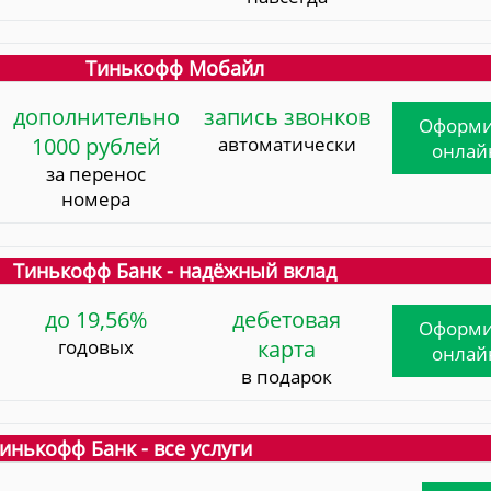
Тинькофф Мобайл
дополнительно
запись звонков
Оформи
1000 рублей
автоматически
онлай
за перенос
номера
Тинькофф Банк - надёжный вклад
до 19,56%
дебетовая
Оформи
годовых
карта
онлай
в подарок
инькофф Банк - все услуги