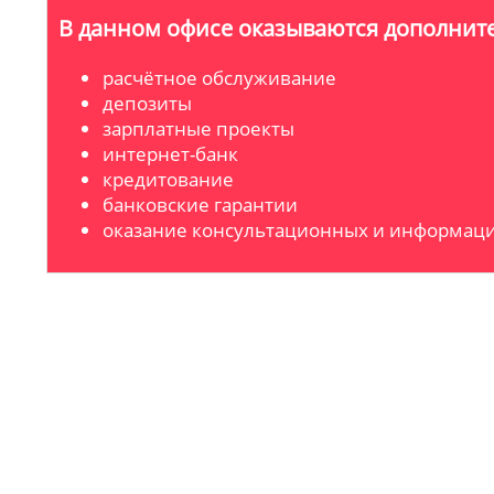
В данном офисе оказываются дополните
расчётное обслуживание
депозиты
зарплатные проекты
интернет-банк
кредитование
банковские гарантии
оказание консультационных и информаци