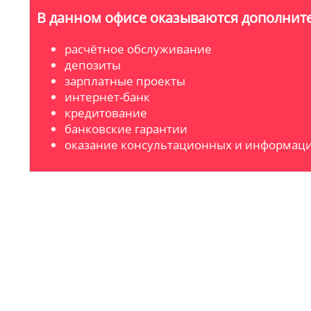
В данном офисе оказываются дополните
расчётное обслуживание
депозиты
зарплатные проекты
интернет-банк
кредитование
банковские гарантии
оказание консультационных и информаци