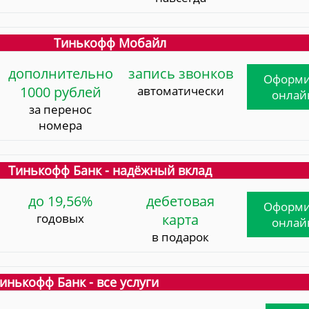
Тинькофф Мобайл
дополнительно
запись звонков
Оформи
1000 рублей
автоматически
онлай
за перенос
номера
Тинькофф Банк - надёжный вклад
до 19,56%
дебетовая
Оформи
годовых
карта
онлай
в подарок
инькофф Банк - все услуги