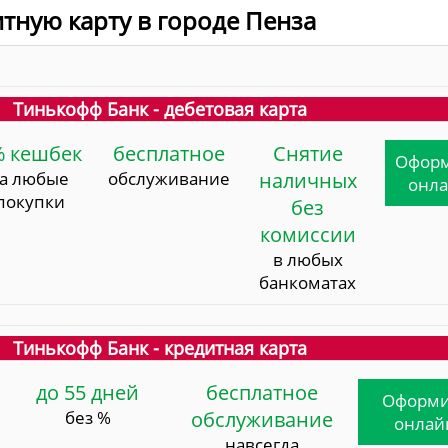
итную карту в городе Пенза
Тинькофф Банк - дебетовая карта
% кешбек
бесплатное
Снятие
Офор
за любые
обслуживание
наличных
онл
покупки
без
комиссии
в любых
банкоматах
Тинькофф Банк - кредитная карта
до 55 дней
бесплатное
Оформи
без %
обслуживание
онлай
навсегда