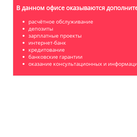
В данном офисе оказываются дополните
расчётное обслуживание
депозиты
зарплатные проекты
интернет-банк
кредитование
банковские гарантии
оказание консультационных и информаци