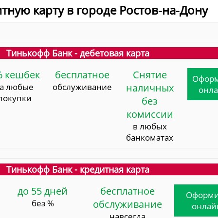
итную карту в городе Ростов-на-Дону
Тинькофф Банк - дебетовая карта
% кешбек
бесплатное
Снятие
Офор
за любые
обслуживание
наличных
онл
покупки
без
комиссии
в любых
банкоматах
Тинькофф Банк - кредитная карта
до 55 дней
бесплатное
Оформи
без %
обслуживание
онлай
навсегда