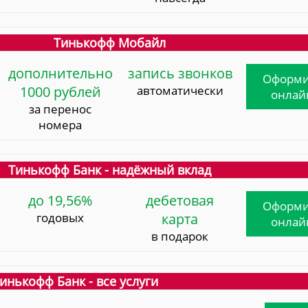
Тинькофф Мобайл
дополнительно
запись звонков
Оформи
1000 рублей
автоматически
онлай
за перенос
номера
Тинькофф Банк - надёжный вклад
до 19,56%
дебетовая
Оформи
годовых
карта
онлай
в подарок
инькофф Банк - все услуги