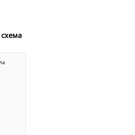
- схема
ла