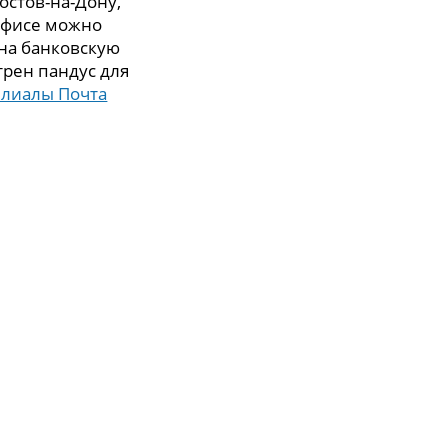
Ростов-на-Дону,
 офисе можно
 на банковскую
трен пандус для
илиалы Почта