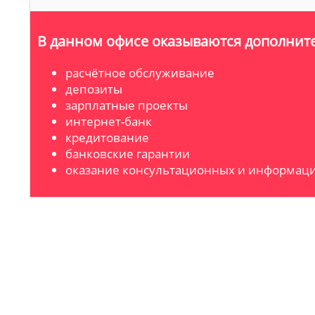
В данном офисе оказываются дополните
расчётное обслуживание
депозиты
зарплатные проекты
интернет-банк
кредитование
банковские гарантии
оказание консультационных и информаци