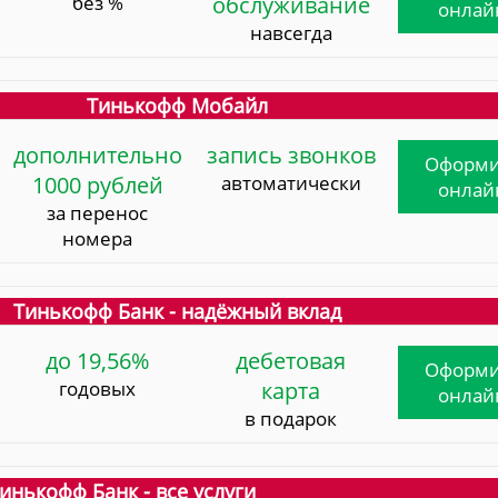
без %
обслуживание
онлай
навсегда
Тинькофф Мобайл
дополнительно
запись звонков
Оформи
1000 рублей
автоматически
онлай
за перенос
номера
Тинькофф Банк - надёжный вклад
до 19,56%
дебетовая
Оформи
годовых
карта
онлай
в подарок
инькофф Банк - все услуги