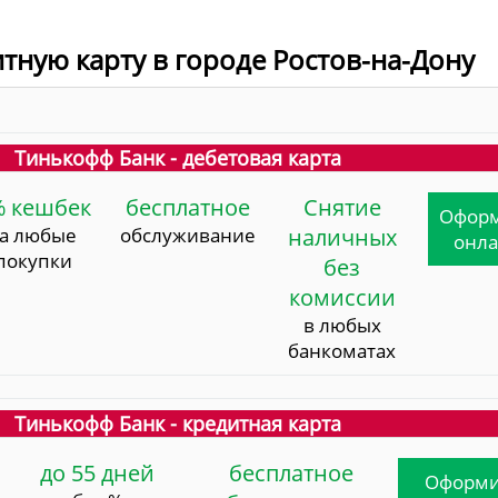
итную карту в городе Ростов-на-Дону
Тинькофф Банк - дебетовая карта
% кешбек
бесплатное
Снятие
Офор
за любые
обслуживание
наличных
онл
покупки
без
комиссии
в любых
банкоматах
Тинькофф Банк - кредитная карта
до 55 дней
бесплатное
Оформи