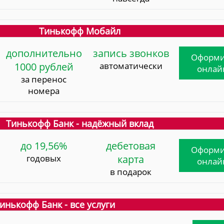
Тинькофф Мобайл
дополнительно
запись звонков
Оформи
1000 рублей
автоматически
онлай
за перенос
номера
Тинькофф Банк - надёжный вклад
до 19,56%
дебетовая
Оформи
годовых
карта
онлай
в подарок
инькофф Банк - все услуги