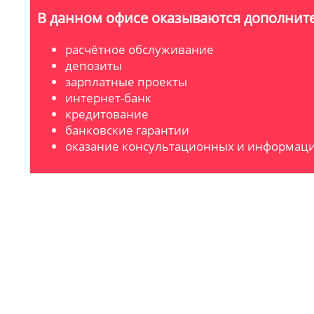
В данном офисе оказываются дополните
расчётное обслуживание
депозиты
зарплатные проекты
интернет-банк
кредитование
банковские гарантии
оказание консультационных и информаци