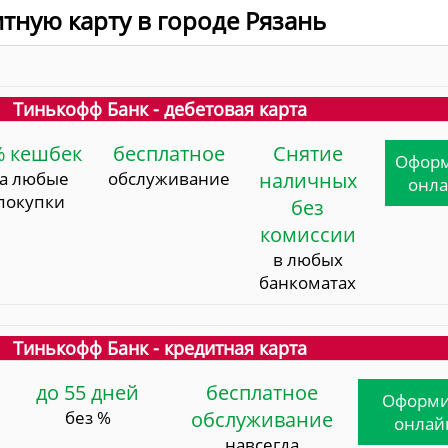
итную карту в городе Рязань
Тинькофф Банк - дебетовая карта
% кешбек
бесплатное
Снятие
Офор
за любые
обслуживание
наличных
онл
покупки
без
комиссии
в любых
банкоматах
Тинькофф Банк - кредитная карта
до 55 дней
бесплатное
Оформи
без %
обслуживание
онлай
навсегда