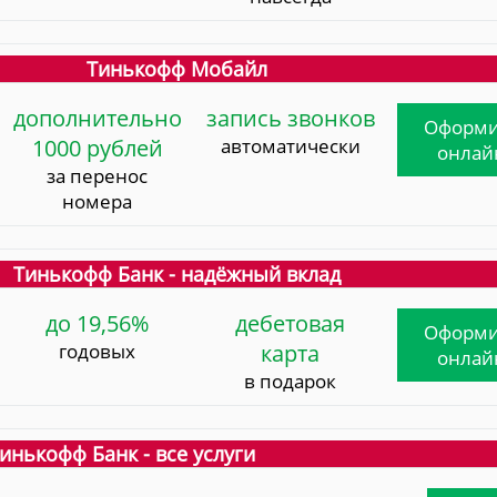
Тинькофф Мобайл
дополнительно
запись звонков
Оформи
1000 рублей
автоматически
онлай
за перенос
номера
Тинькофф Банк - надёжный вклад
до 19,56%
дебетовая
Оформи
годовых
карта
онлай
в подарок
инькофф Банк - все услуги