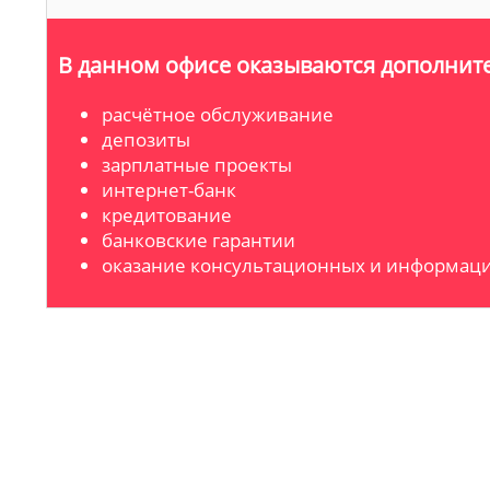
В данном офисе оказываются дополните
расчётное обслуживание
депозиты
зарплатные проекты
интернет-банк
кредитование
банковские гарантии
оказание консультационных и информаци