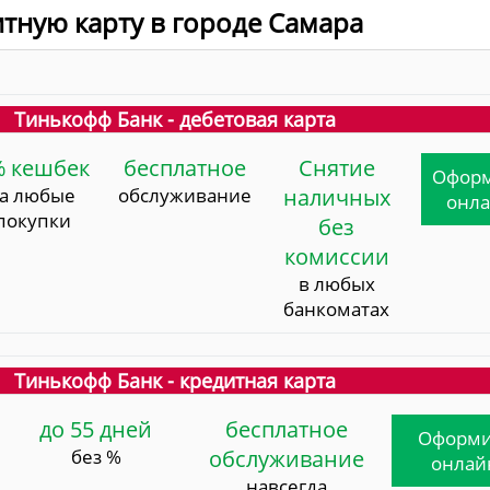
итную карту в городе Самара
Тинькофф Банк - дебетовая карта
% кешбек
бесплатное
Снятие
Офор
за любые
обслуживание
наличных
онл
покупки
без
комиссии
в любых
банкоматах
Тинькофф Банк - кредитная карта
до 55 дней
бесплатное
Оформи
без %
обслуживание
онлай
навсегда