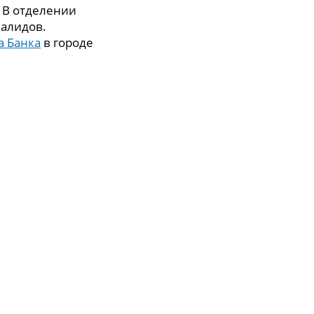
. В отделении
валидов.
а Банка
в городе