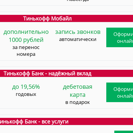
Тинькофф Мобайл
дополнительно
запись звонков
Оформи
1000 рублей
автоматически
онлай
за перенос
номера
Тинькофф Банк - надёжный вклад
до 19,56%
дебетовая
Оформи
годовых
карта
онлай
в подарок
инькофф Банк - все услуги