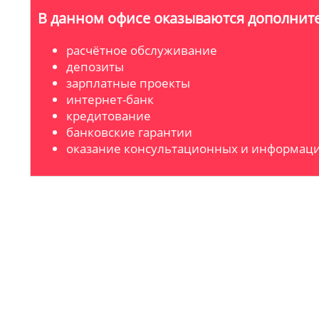
В данном офисе оказываются дополните
расчётное обслуживание
депозиты
зарплатные проекты
интернет-банк
кредитование
банковские гарантии
оказание консультационных и информаци