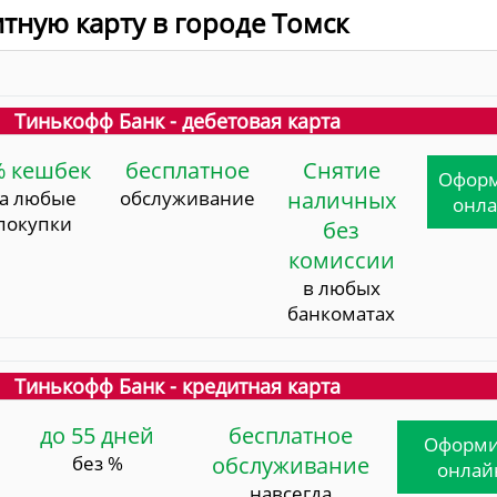
итную карту в городе Томск
Тинькофф Банк - дебетовая карта
% кешбек
бесплатное
Снятие
Офор
за любые
обслуживание
наличных
онл
покупки
без
комиссии
в любых
банкоматах
Тинькофф Банк - кредитная карта
до 55 дней
бесплатное
Оформи
без %
обслуживание
онлай
навсегда