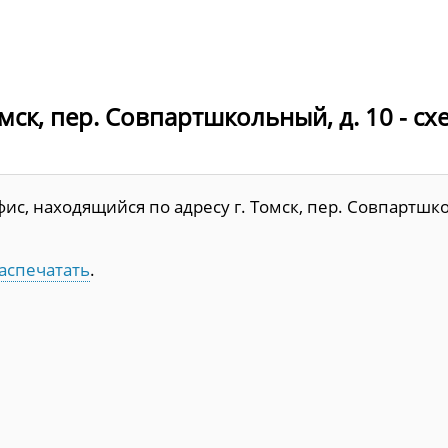
мск, пер. Совпартшкольный, д. 10 - сх
ис, находящийся по адресу г. Томск, пер. Совпартшк
аспечатать
.