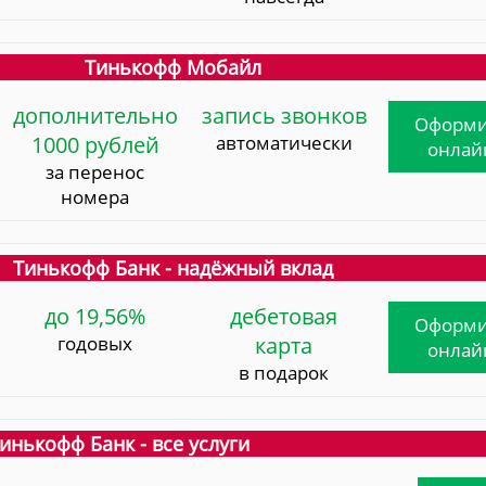
Тинькофф Мобайл
дополнительно
запись звонков
Оформи
1000 рублей
автоматически
онлай
за перенос
номера
Тинькофф Банк - надёжный вклад
до 19,56%
дебетовая
Оформи
годовых
карта
онлай
в подарок
инькофф Банк - все услуги