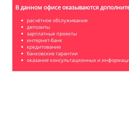
В данном офисе оказываются дополните
расчётное обслуживание
депозиты
зарплатные проекты
интернет-банк
кредитование
банковские гарантии
оказание консультационных и информаци