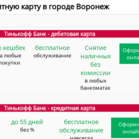
итную карту в городе Воронеж
Тинькофф Банк - дебетовая карта
% кешбек
бесплатное
Снятие
Офор
за любые
обслуживание
наличных
онл
покупки
без
комиссии
в любых
банкоматах
Тинькофф Банк - кредитная карта
до 55 дней
бесплатное
Оформи
без %
обслуживание
онлай
навсегда