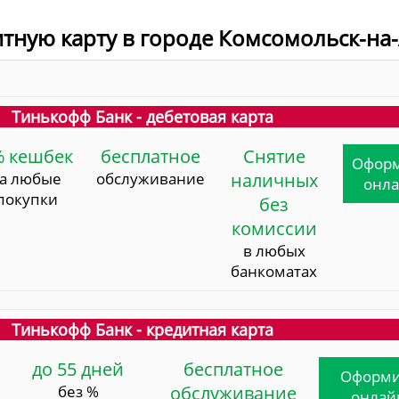
итную карту в городе Комсомольск-на
Тинькофф Банк - дебетовая карта
% кешбек
бесплатное
Снятие
Офор
за любые
обслуживание
наличных
онл
покупки
без
комиссии
в любых
банкоматах
Тинькофф Банк - кредитная карта
до 55 дней
бесплатное
Оформи
без %
обслуживание
онлай