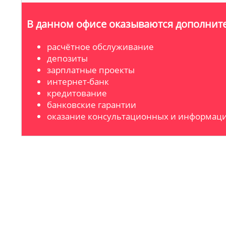
В данном офисе оказываются дополните
расчётное обслуживание
депозиты
зарплатные проекты
интернет-банк
кредитование
банковские гарантии
оказание консультационных и информаци