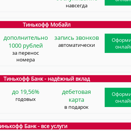
навсегда
Тинькофф Мобайл
дополнительно
запись звонков
Оформи
1000 рублей
автоматически
онлай
за перенос
номера
Тинькофф Банк - надёжный вклад
до 19,56%
дебетовая
Оформи
годовых
карта
онлай
в подарок
инькофф Банк - все услуги