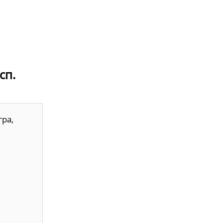
сп.
ра,