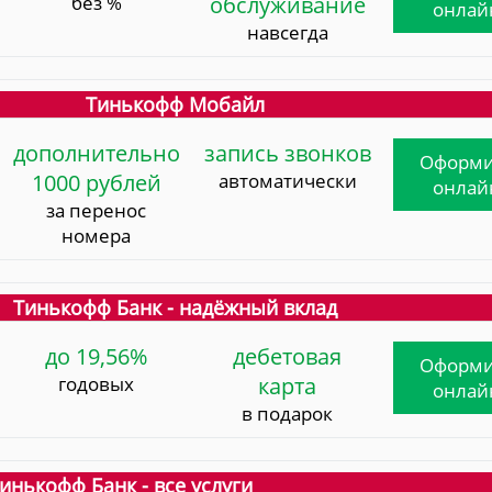
без %
обслуживание
онлай
навсегда
Тинькофф Мобайл
дополнительно
запись звонков
Оформи
1000 рублей
автоматически
онлай
за перенос
номера
Тинькофф Банк - надёжный вклад
до 19,56%
дебетовая
Оформи
годовых
карта
онлай
в подарок
инькофф Банк - все услуги