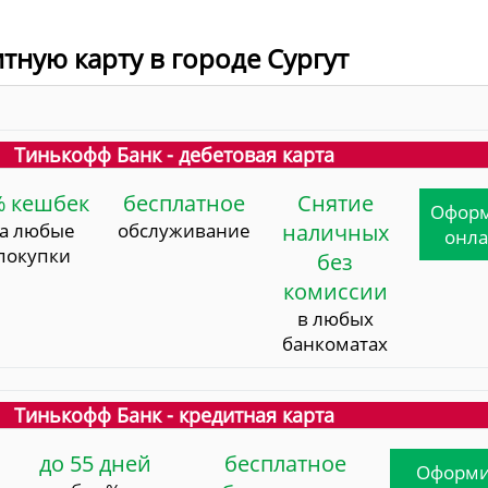
тную карту в городе Сургут
Тинькофф Банк - дебетовая карта
% кешбек
бесплатное
Снятие
Офор
за любые
обслуживание
наличных
онл
покупки
без
комиссии
в любых
банкоматах
Тинькофф Банк - кредитная карта
до 55 дней
бесплатное
Оформи