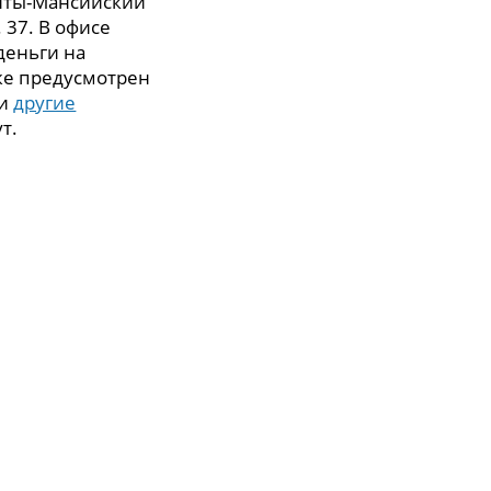
анты-Мансийский
. 37. В офисе
деньги на
же предусмотрен
 и
другие
т.