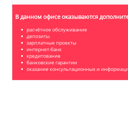
В данном офисе оказываются дополните
расчётное обслуживание
депозиты
зарплатные проекты
интернет-банк
кредитование
банковские гарантии
оказание консультационных и информаци