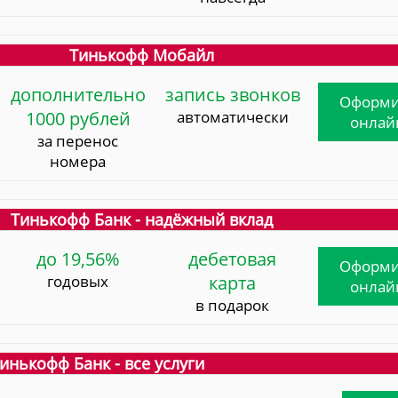
Тинькофф Мобайл
дополнительно
запись звонков
Оформи
1000 рублей
автоматически
онлай
за перенос
номера
Тинькофф Банк - надёжный вклад
до 19,56%
дебетовая
Оформи
годовых
карта
онлай
в подарок
инькофф Банк - все услуги