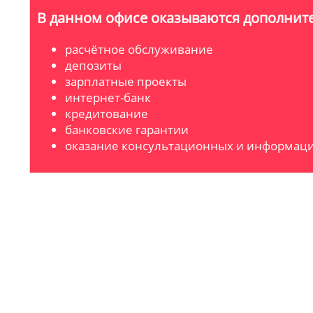
В данном офисе оказываются дополните
расчётное обслуживание
депозиты
зарплатные проекты
интернет-банк
кредитование
банковские гарантии
оказание консультационных и информаци