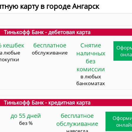
тную карту в городе Ангарск
Тинькофф Банк - дебетовая карта
% кешбек
бесплатное
Снятие
Офор
за любые
обслуживание
наличных
онл
покупки
без
комиссии
в любых
банкоматах
Тинькофф Банк - кредитная карта
до 55 дней
бесплатное
Оформи
без %
обслуживание
онлай
навсегда