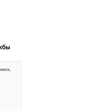
ужбы
имск,