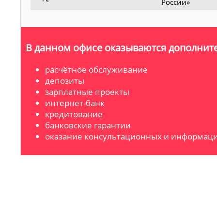
России»
В данном офисе оказываются дополните
расчётное обслуживание
депозиты
зарплатные проекты
интернет-банк
кредитование
банковские гарантии
оказание консультационных и информаци