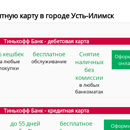
итную карту в городе Усть-Илимск
Тинькофф Банк - дебетовая карта
% кешбек
бесплатное
Снятие
Офор
за любые
обслуживание
наличных
онл
покупки
без
комиссии
в любых
банкоматах
Тинькофф Банк - кредитная карта
до 55 дней
бесплатное
Оформи