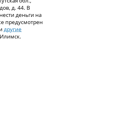
утская обл.,
ов, д. 44. В
нести деньги на
же предусмотрен
 и
другие
-Илимск.