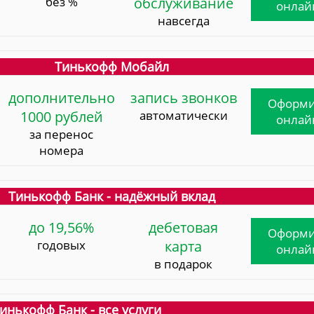
без %
обслуживание
онлай
навсегда
Тинькофф Мобайл
дополнительно
запись звонков
Оформи
1000 рублей
автоматически
онлай
за перенос
номера
Тинькофф Банк - надёжный вклад
до 19,56%
дебетовая
Оформи
годовых
карта
онлай
в подарок
инькофф Банк - все услуги