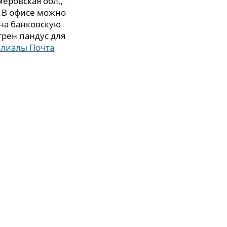
еровская обл.,
0. В офисе можно
 на банковскую
трен пандус для
илиалы Почта