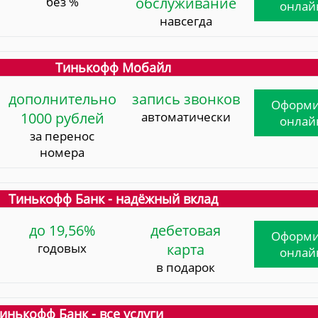
без %
обслуживание
онлай
навсегда
Тинькофф Мобайл
дополнительно
запись звонков
Оформи
1000 рублей
автоматически
онлай
за перенос
номера
Тинькофф Банк - надёжный вклад
до 19,56%
дебетовая
Оформи
годовых
карта
онлай
в подарок
инькофф Банк - все услуги