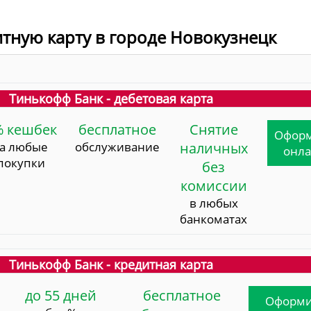
итную карту в городе Новокузнецк
Тинькофф Банк - дебетовая карта
% кешбек
бесплатное
Снятие
Офор
за любые
обслуживание
наличных
онл
покупки
без
комиссии
в любых
банкоматах
Тинькофф Банк - кредитная карта
до 55 дней
бесплатное
Оформи