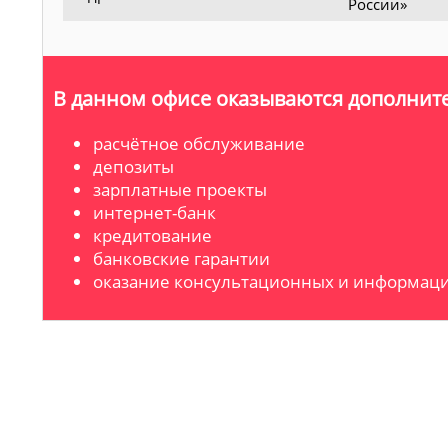
России»
В данном офисе оказываются дополните
расчётное обслуживание
депозиты
зарплатные проекты
интернет-банк
кредитование
банковские гарантии
оказание консультационных и информаци