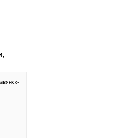
и,
авянск-