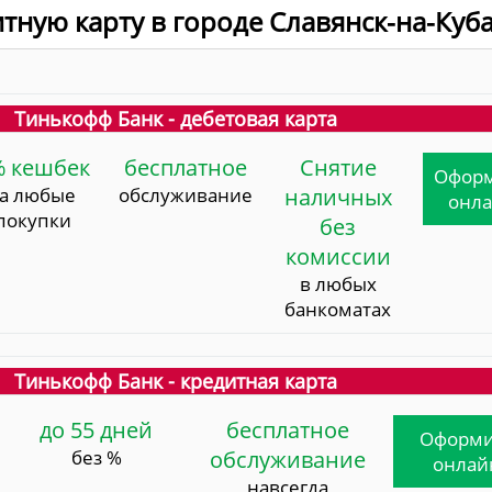
итную карту в городе Славянск-на-Куб
Тинькофф Банк - дебетовая карта
% кешбек
бесплатное
Снятие
Офор
за любые
обслуживание
наличных
онл
покупки
без
комиссии
в любых
банкоматах
Тинькофф Банк - кредитная карта
до 55 дней
бесплатное
Оформи
без %
обслуживание
онлай
навсегда