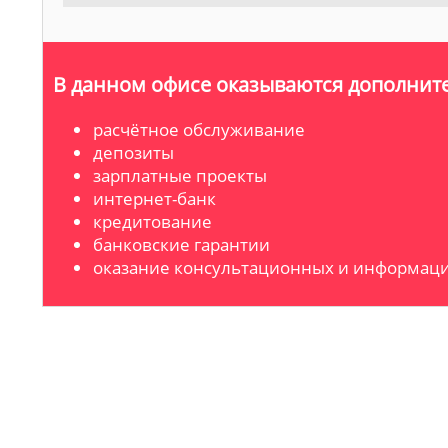
В данном офисе оказываются дополните
расчётное обслуживание
депозиты
зарплатные проекты
интернет-банк
кредитование
банковские гарантии
оказание консультационных и информаци