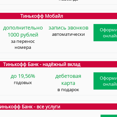
Тинькофф Мобайл
дополнительно
запись звонков
Оформи
1000 рублей
автоматически
онлай
за перенос
номера
Тинькофф Банк - надёжный вклад
до 19,56%
дебетовая
Оформи
годовых
карта
онлай
в подарок
инькофф Банк - все услуги