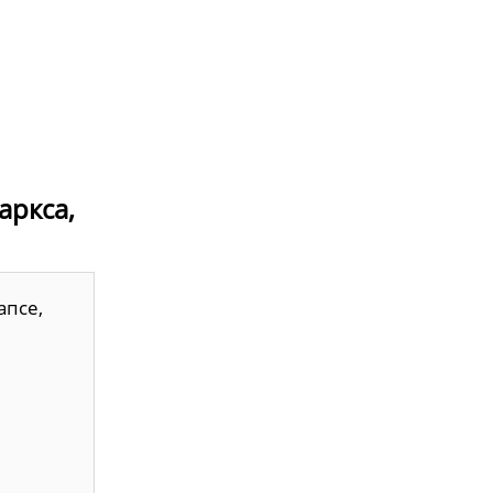
аркса,
апсе,