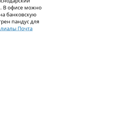
аснодарский
 9. В офисе можно
 на банковскую
трен пандус для
илиалы Почта