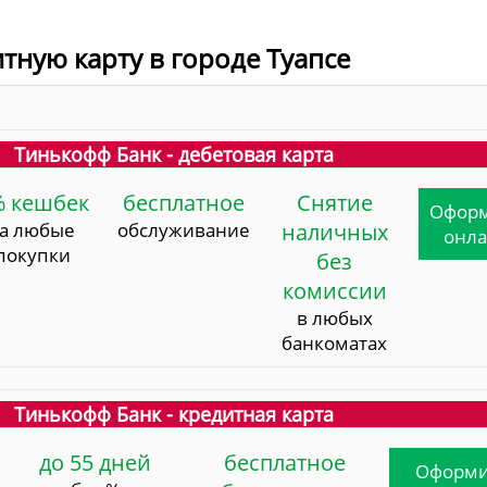
тную карту в городе Туапсе
Тинькофф Банк - дебетовая карта
% кешбек
бесплатное
Снятие
Офор
за любые
обслуживание
наличных
онл
покупки
без
комиссии
в любых
банкоматах
Тинькофф Банк - кредитная карта
до 55 дней
бесплатное
Оформи