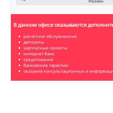
России»
В данном офисе оказываются дополните
расчётное обслуживание
депозиты
зарплатные проекты
интернет-банк
кредитование
банковские гарантии
оказание консультационных и информаци