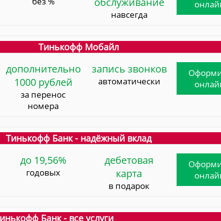
без %
обслуживание
онлай
навсегда
Тинькофф Мобайл
дополнительно
запись звонков
Оформи
1000 рублей
автоматически
онлай
за перенос
номера
Тинькофф Банк - надёжный вклад
до 19,56%
дебетовая
Оформи
годовых
карта
онлай
в подарок
инькофф Банк - все услуги