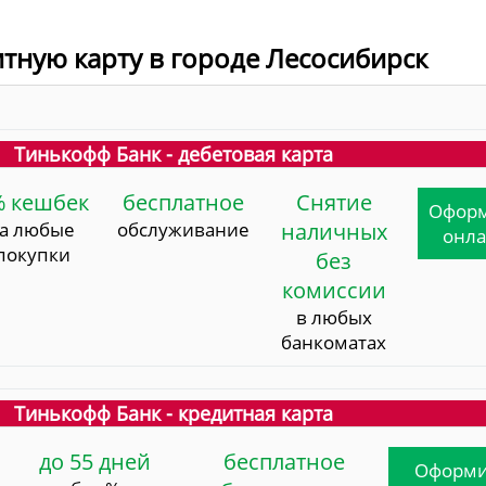
итную карту в городе Лесосибирск
Тинькофф Банк - дебетовая карта
% кешбек
бесплатное
Снятие
Офор
за любые
обслуживание
наличных
онл
покупки
без
комиссии
в любых
банкоматах
Тинькофф Банк - кредитная карта
до 55 дней
бесплатное
Оформи