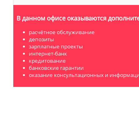
В данном офисе оказываются дополните
расчётное обслуживание
депозиты
зарплатные проекты
интернет-банк
кредитование
банковские гарантии
оказание консультационных и информаци