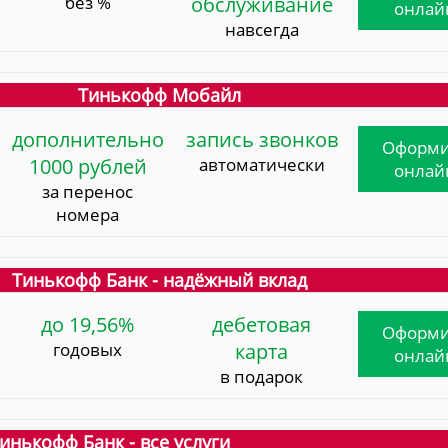
без %
обслуживание
онлай
навсегда
Тинькофф Мобайл
дополнительно
запись звонков
Оформи
1000 рублей
автоматически
онлай
за перенос
номера
Тинькофф Банк - надёжный вклад
до 19,56%
дебетовая
Оформи
годовых
карта
онлай
в подарок
инькофф Банк - все услуги