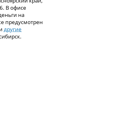
асноярский край,
26. В офисе
деньги на
же предусмотрен
 и
другие
сибирск.