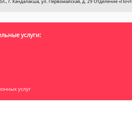
л., г. Кандалакша, ул. Первомайская, д. 29 Отделение «Поч
льные услуги:
онных услуг