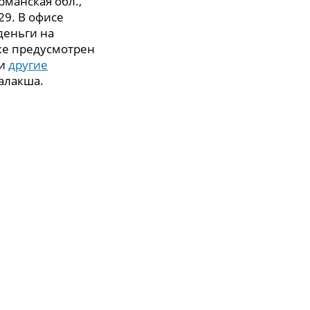
рманская обл.,
29. В офисе
деньги на
же предусмотрен
 и
другие
алакша.