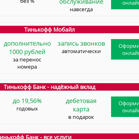
без %
обслуживание
онлай
навсегда
Тинькофф Мобайл
дополнительно
запись звонков
Оформи
1000 рублей
автоматически
онлай
за перенос
номера
Тинькофф Банк - надёжный вклад
до 19,56%
дебетовая
Оформи
годовых
карта
онлай
в подарок
инькофф Банк - все услуги