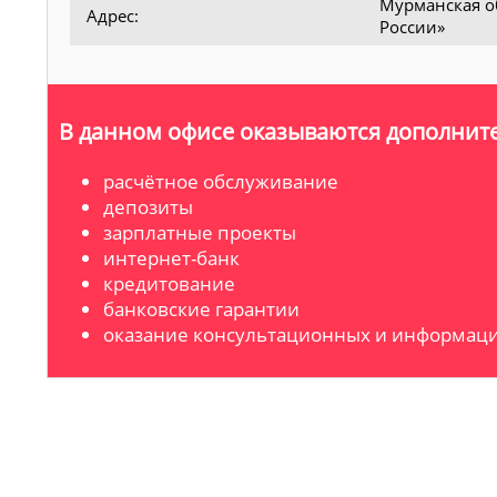
Мурманская об
Адрес:
России»
В данном офисе оказываются дополните
расчётное обслуживание
депозиты
зарплатные проекты
интернет-банк
кредитование
банковские гарантии
оказание консультационных и информаци