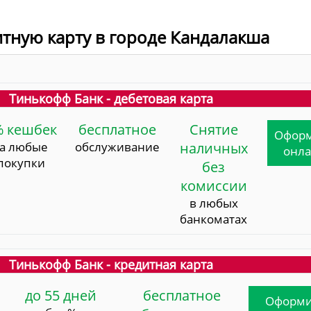
итную карту в городе Кандалакша
Тинькофф Банк - дебетовая карта
% кешбек
бесплатное
Снятие
Офор
за любые
обслуживание
наличных
онл
покупки
без
комиссии
в любых
банкоматах
Тинькофф Банк - кредитная карта
до 55 дней
бесплатное
Оформи