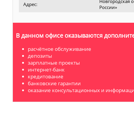
Новгородская о
Адрес:
России»
В данном офисе оказываются дополните
расчётное обслуживание
депозиты
зарплатные проекты
интернет-банк
кредитование
банковские гарантии
оказание консультационных и информаци