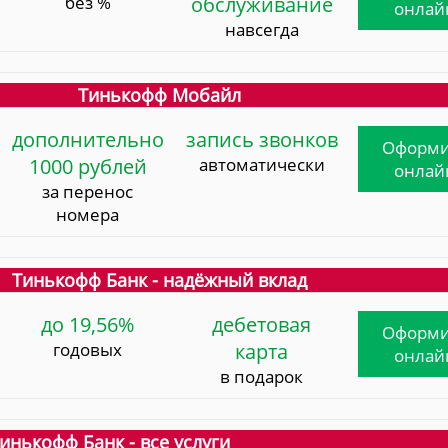
без %
обслуживание
онлай
навсегда
Тинькофф Мобайл
дополнительно
запись звонков
Оформи
1000 рублей
автоматически
онлай
за перенос
номера
Тинькофф Банк - надёжный вклад
до 19,56%
дебетовая
Оформи
годовых
карта
онлай
в подарок
инькофф Банк - все услуги