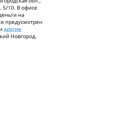
городская обл.,
. 5/10. В офисе
деньги на
же предусмотрен
 и
другие
кий Новгород.