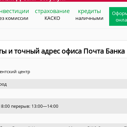
нвестиции
страхование
кредиты
Офор
ез комиссии
КАСКО
наличными
онл
ты и точный адрес офиса Почта Банка
ентский центр
род
—18:00 перерыв: 13:00—14:00
0