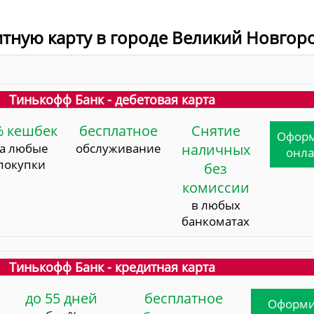
итную карту в городе Великий Новгор
Тинькофф Банк - дебетовая карта
% кешбек
бесплатное
Снятие
Офор
за любые
обслуживание
наличных
онл
покупки
без
комиссии
в любых
банкоматах
Тинькофф Банк - кредитная карта
до 55 дней
бесплатное
Оформи