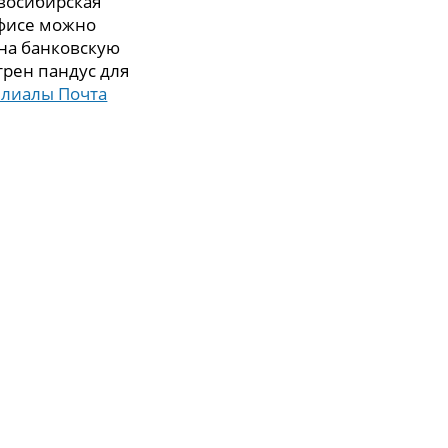
овосибирская
 офисе можно
 на банковскую
трен пандус для
илиалы Почта