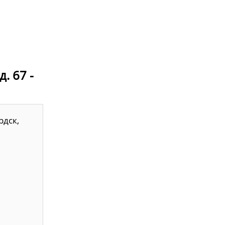
. 67 -
рдск,