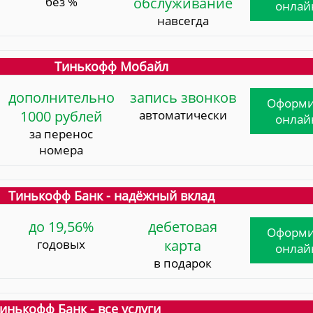
без %
обслуживание
онлай
навсегда
Тинькофф Мобайл
дополнительно
запись звонков
Оформи
1000 рублей
автоматически
онлай
за перенос
номера
Тинькофф Банк - надёжный вклад
до 19,56%
дебетовая
Оформи
годовых
карта
онлай
в подарок
инькофф Банк - все услуги