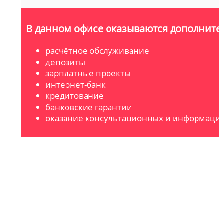
В данном офисе оказываются дополните
расчётное обслуживание
депозиты
зарплатные проекты
интернет-банк
кредитование
банковские гарантии
оказание консультационных и информаци