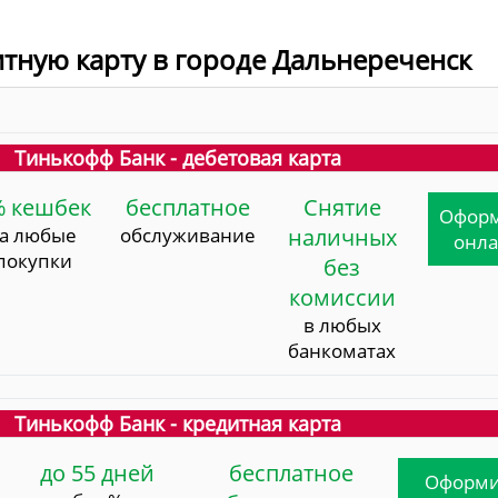
итную карту в городе Дальнереченск
Тинькофф Банк - дебетовая карта
% кешбек
бесплатное
Снятие
Офор
за любые
обслуживание
наличных
онл
покупки
без
комиссии
в любых
банкоматах
Тинькофф Банк - кредитная карта
до 55 дней
бесплатное
Оформи