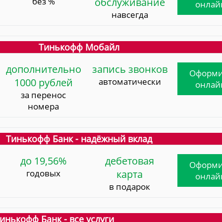
без %
обслуживание
онлай
навсегда
Тинькофф Мобайл
дополнительно
запись звонков
Оформи
1000 рублей
автоматически
онлай
за перенос
номера
Тинькофф Банк - надёжный вклад
до 19,56%
дебетовая
Оформи
годовых
карта
онлай
в подарок
инькофф Банк - все услуги