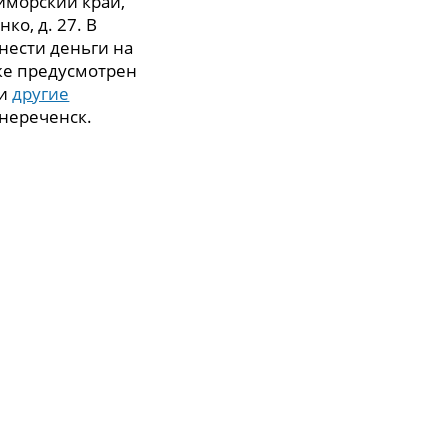
иморский край,
ко, д. 27. В
нести деньги на
же предусмотрен
 и
другие
нереченск.