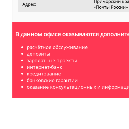
Приморский край
Адрес:
«Почты России»
В данном офисе оказываются дополните
расчётное обслуживание
депозиты
зарплатные проекты
интернет-банк
кредитование
банковские гарантии
оказание консультационных и информаци