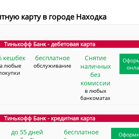
итную карту в городе Находка
Тинькофф Банк - дебетовая карта
% кешбек
бесплатное
Снятие
Офор
за любые
обслуживание
наличных
онл
покупки
без
комиссии
в любых
банкоматах
Тинькофф Банк - кредитная карта
до 55 дней
бесплатное
Оформи