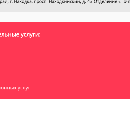
ай, г. Находка, просп. Находкинский, д. 43 Отделение «Поч
льные услуги:
онных услуг