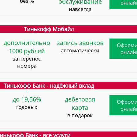
без %
обслуживание
онлай
навсегда
Тинькофф Мобайл
дополнительно
запись звонков
Оформи
1000 рублей
автоматически
онлай
за перенос
номера
Тинькофф Банк - надёжный вклад
до 19,56%
дебетовая
Оформи
годовых
карта
онлай
в подарок
инькофф Банк - все услуги