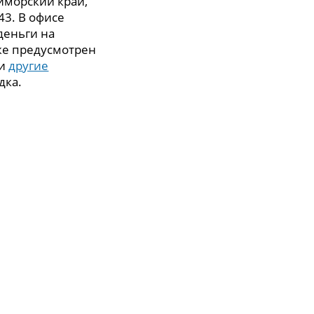
иморский край,
43. В офисе
деньги на
же предусмотрен
 и
другие
дка.