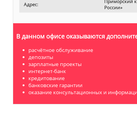
Приморский кр
Адрес:
России»
В данном офисе оказываются дополните
расчётное обслуживание
депозиты
зарплатные проекты
интернет-банк
кредитование
банковские гарантии
оказание консультационных и информаци