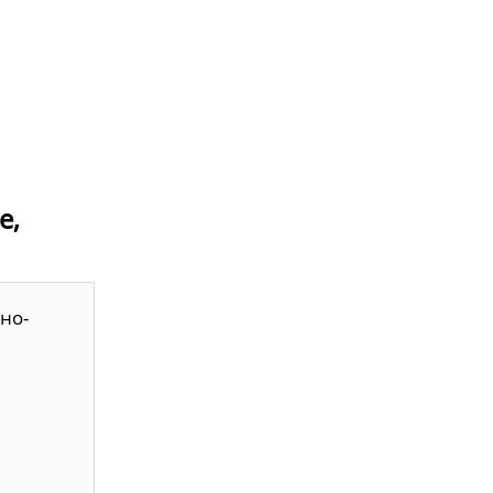
е,
но-