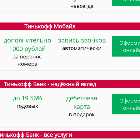
навсегда
Тинькофф Мобайл
дополнительно
запись звонков
Оформи
1000 рублей
автоматически
онлай
за перенос
номера
Тинькофф Банк - надёжный вклад
до 19,56%
дебетовая
Оформи
годовых
карта
онлай
в подарок
инькофф Банк - все услуги