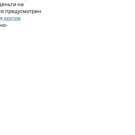
деньги на
же предусмотрен
 и
другие
но-