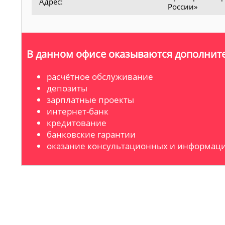
Адрес:
России»
В данном офисе оказываются дополните
расчётное обслуживание
депозиты
зарплатные проекты
интернет-банк
кредитование
банковские гарантии
оказание консультационных и информаци