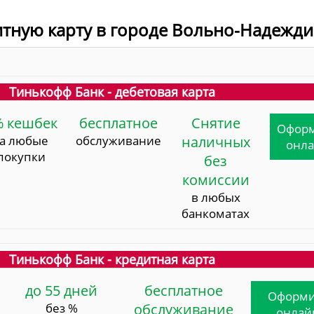
итную карту в городе Вольно-Надежд
Тинькофф Банк - дебетовая карта
% кешбек
бесплатное
Снятие
Офор
за любые
обслуживание
наличных
онл
покупки
без
комиссии
в любых
банкоматах
Тинькофф Банк - кредитная карта
до 55 дней
бесплатное
Оформи
без %
обслуживание
онлай