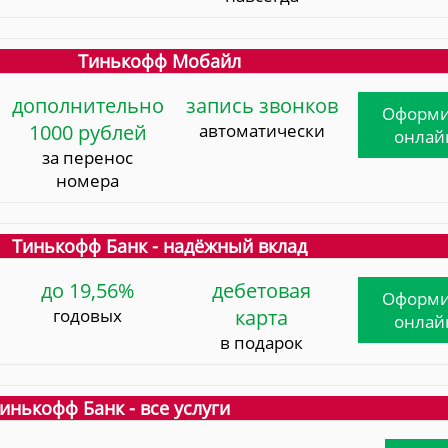
Тинькофф Мобайл
дополнительно
запись звонков
Оформи
1000 рублей
автоматически
онлай
за перенос
номера
Тинькофф Банк - надёжный вклад
до 19,56%
дебетовая
Оформи
годовых
карта
онлай
в подарок
инькофф Банк - все услуги