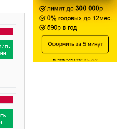
мить
айн
ть
н