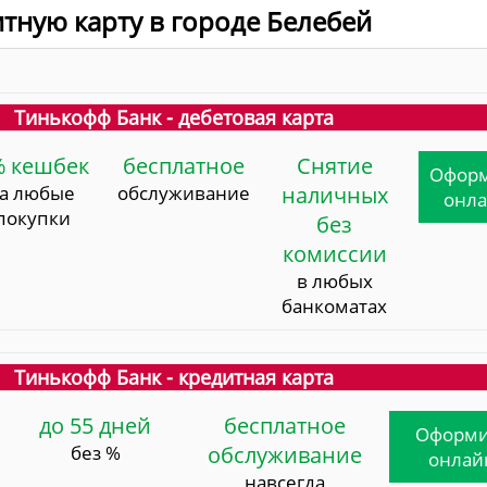
итную карту в городе Белебей
Тинькофф Банк - дебетовая карта
% кешбек
бесплатное
Снятие
Офор
за любые
обслуживание
наличных
онл
покупки
без
комиссии
в любых
банкоматах
Тинькофф Банк - кредитная карта
до 55 дней
бесплатное
Оформи
без %
обслуживание
онлай
навсегда