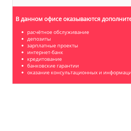
В данном офисе оказываются дополните
расчётное обслуживание
депозиты
зарплатные проекты
интернет-банк
кредитование
банковские гарантии
оказание консультационных и информаци