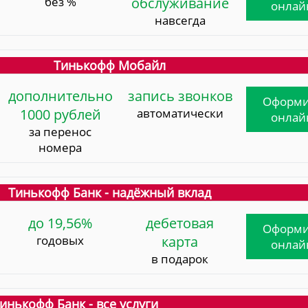
без %
обслуживание
онлай
навсегда
Тинькофф Мобайл
дополнительно
запись звонков
Оформи
1000 рублей
автоматически
онлай
за перенос
номера
Тинькофф Банк - надёжный вклад
до 19,56%
дебетовая
Оформи
годовых
карта
онлай
в подарок
инькофф Банк - все услуги