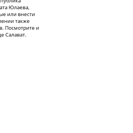
спублика
вата Юлаева,
ные или внести
елении также
в. Посмотрите и
де Салават.