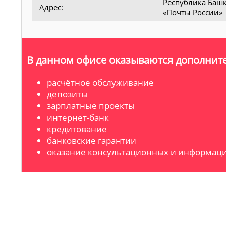
Республика Башко
Адрес:
«Почты России»
В данном офисе оказываются дополните
расчётное обслуживание
депозиты
зарплатные проекты
интернет-банк
кредитование
банковские гарантии
оказание консультационных и информаци