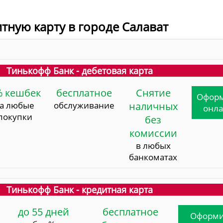
итную карту в городе Салават
Тинькофф Банк - дебетовая карта
% кешбек
бесплатное
Снятие
Офор
за любые
обслуживание
наличных
онл
покупки
без
комиссии
в любых
банкоматах
Тинькофф Банк - кредитная карта
до 55 дней
бесплатное
Оформи