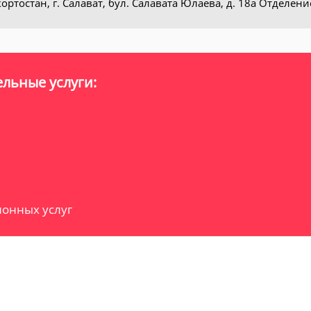
ртостан, г. Салават, бул. Салавата Юлаева, д. 18а Отделени
льные услуги:
онных услуг